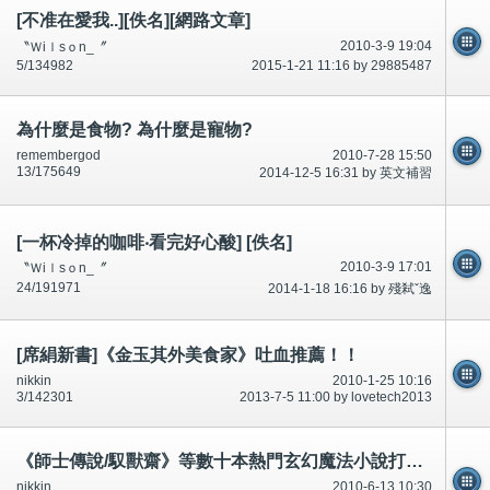
[不准在愛我..][佚名][網路文章]
2010-3-9 19:04
〝Ｗiｌsｏn_〞
5/134982
2015-1-21 11:16 by 29885487
為什麼是食物? 為什麼是寵物?
remembergod
2010-7-28 15:50
13/175649
2014-12-5 16:31 by 英文補習
[一杯冷掉的咖啡‧看完好心酸] [佚名]
2010-3-9 17:01
〝Ｗiｌsｏn_〞
24/191971
2014-1-18 16:16 by 殘弒ˇ逸
[席絹新書]《金玉其外美食家》吐血推薦！！
nikkin
2010-1-25 10:16
3/142301
2013-7-5 11:00 by lovetech2013
《師士傳說/馭獸齋》等數十本熱門玄幻魔法小說打包下載！
nikkin
2010-6-13 10:30