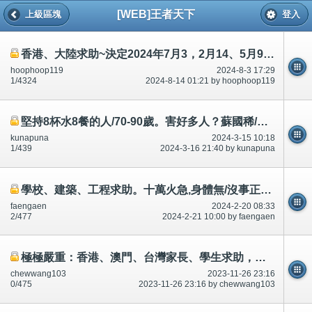
[WEB]王者天下
上級區塊
登入
香港、大陸求助~決定2024年7月3，2月14、5月9、5月12入/送醫院,80,90歲7餐/餐單、醫生護士職員、保證/聯絡人
hoophoop119
2024-8-3 17:29
1/4324
2024-8-14 01:21 by hoophoop119
堅持8杯水8餐的人/70-90歲。害好多人？蘇國稀/福Rudy。96529461蘇少梅62210969銀行社工鄧21195146
kunapuna
2024-3-15 10:18
1/439
2024-3-16 21:40 by kunapuna
學校、建築、工程求助。十萬火急,身體無/沒事正常說話,在聯合醫院跌倒/撞倒...
faengaen
2024-2-20 08:33
2/477
2024-2-21 10:00 by faengaen
極極嚴重：香港、澳門、台灣家長、學生求助，分析、意見？時間無多？
chewwang103
2023-11-26 23:16
0/475
2023-11-26 23:16 by chewwang103