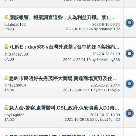
應該報警、報案調查這些，人為利益升職。禁止思想，禁足(禁止外出、去街)又叫市民不要看/唔好睇(1)短片、相片
bdabda0102
2022-8-10 00:24
0/423
2022-8-10 00:24 by bdabda0102
+LINE：day588 #台灣外送茶 #台中約妹 #高雄約妹 #台灣叫小姐 #新竹約妹 #台南約妹 #彰化約妹 #台中喝茶 #台北喝茶 #
2022-4-22 01:19
外送賴day588
0/500
2022-4-22 01:19 by 外送賴day588
急叫市民唔好去秀茂坪大商場,寶達商場買野及住秀茂坪南村,安達村寶達村申請調遷,好多討論區有講-公開
girls21boy14
2021-11-28 20:44
1/584
2021-11-30 22:01 by girls21boy14
急人命-警察,廉署醫科,CSL,政府,保安員藝人DJ傳媒你家人親戚大量讀書唔識唔好心自殺死,健康,因為?好多年討論區
boy14girl22
2021-10-28 18:00
1/502
2021-10-29 16:52 by boy14girl22