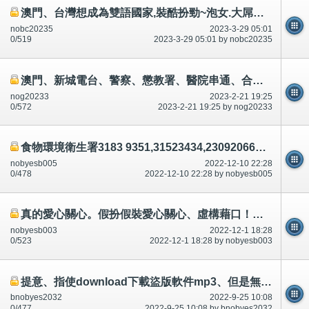
澳門、台灣想成為雙語國家,裝酷扮勁~泡女.大屌西、大性行為、磨豆腐、大性交。書寫、聆聽都錯*公開
nobc20235
2023-3-29 05:01
0/519
2023-3-29 05:01 by nobc20235
澳門、新城電台、警察、懲教署、醫院串通、合謀犯法犯罪。坐牢坐監/懲教署,需要釋放罪犯犯人,放人～公開
nog20233
2023-2-21 19:25
0/572
2023-2-21 19:25 by nog20233
食物環境衛生署3183 9351,31523434,23092066有份車禍殺人.串通,合謀,論壇/討論區有講有說
nobyesb005
2022-12-10 22:28
0/478
2022-12-10 22:28 by nobyesb005
真的愛心關心。假扮假裝愛心關心、虛構藉口！電視、電台講/說，有援助金、綜緩金
nobyesb003
2022-12-1 18:28
0/523
2022-12-1 18:28 by nobyesb003
提意、指使download下載盜版軟件mp3、但是無/沒有使用.轉交給他、她?犯法犯罪？串通勾結升職？有內部記錄？
bnobyes2032
2022-9-25 10:08
0/477
2022-9-25 10:08 by bnobyes2032