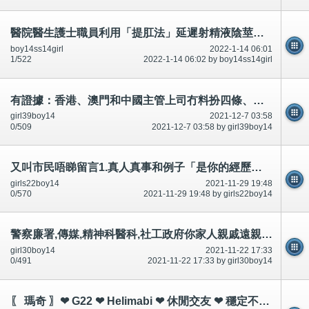
醫院醫生護士職員利用「提肛法」延遲射精液陰莖勃起1秒,吃壯陽藥吃女用催情藥,市民不可以吃～相片公開
boy14ss14girl
2022-1-14 06:01
1/522
2022-1-14 06:02 by boy14ss14girl
有證據：香港、澳門和中國主管上司冇料扮四條、扮嘢攞威*警察廉署,藝人DJ醫生護士政府精神科-公開
girl39boy14
2021-12-7 03:58
0/509
2021-12-7 03:58 by girl39boy14
又叫市民唔睇留言1.真人真事和例子「是你的經歷！一模一樣嗎？經常有,俾意見」有相片,公開
girls22boy14
2021-11-29 19:48
0/570
2021-11-29 19:48 by girls22boy14
警察廉署,傳媒,精神科醫科,社工政府你家人親戚遠親大量讀書唔識唔開心自殺死,因為?好多年,好多討論區有講
girl30boy14
2021-11-22 17:33
0/491
2021-11-22 17:33 by girl30boy14
〖 瑪奇 〗❤ G22 ❤ Helimabi ❤ 休閒交友 ❤ 穩定不卡頓 ❤ 半自力 ❤ 台港澳專屬 ❤