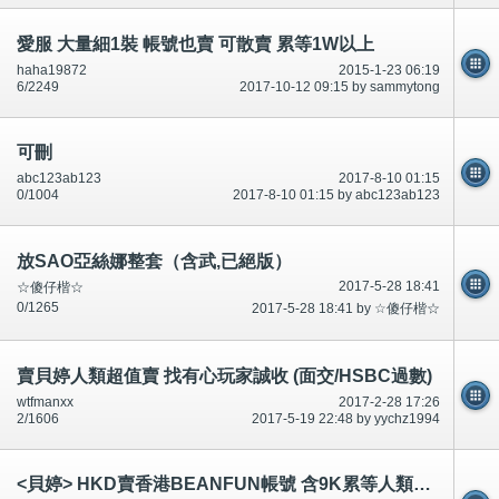
愛服 大量細1裝 帳號也賣 可散賣 累等1W以上
haha19872
2015-1-23 06:19
6/2249
2017-10-12 09:15 by sammytong
可刪
abc123ab123
2017-8-10 01:15
0/1004
2017-8-10 01:15 by abc123ab123
放SAO亞絲娜整套（含武,已絕版）
2017-5-28 18:41
☆傻仔楷☆
0/1265
2017-5-28 18:41 by ☆傻仔楷☆
賣貝婷人類超值賣 找有心玩家誠收 (面交/HSBC過數)
wtfmanxx
2017-2-28 17:26
2/1606
2017-5-19 22:48 by yychz1994
<貝婷> HKD賣香港BEANFUN帳號 含9K累等人類正身角色包裝備