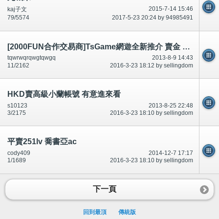
2015-7-14 15:46
kaj子文
79/5574
2017-5-23 20:24 by 94985491
[2000FUN合作交易商]TsGame網遊全新推介 賣金 賣點服務 全港最平!
tqwrwqrqwgtqwgq
2013-8-9 14:43
11/2162
2016-3-23 18:12 by sellingdom
HKD賣高級小蘭帳號 有意進來看
s10123
2013-8-25 22:48
3/2175
2016-3-23 18:10 by sellingdom
平賣251lv 喬書亞ac
cody409
2014-12-7 17:17
1/1689
2016-3-23 18:10 by sellingdom
下一頁
回到最頂
傳統版