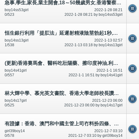
急事,學生,家長,業主開會,18～50幾歲男女,香港警察醫生護士職員承認什麼?討論區有提及～相片公開
boy14ss53girl
2022-1-28 08:21
0/523
2022-1-28 08:21 by boy14ss53girl
恒生銀行利用「提肛法」延遲射精液陰莖勃起1秒,吃壯陽藥吃女用催情藥,市民不可以吃和有問題～相片公開
boy14ss13girl
2022-1-13 02:57
1/538
2022-1-13 03:18 by boy14ss13girl
(更新)香港賽馬會、醫科吃壯陽藥、擦印度神油,利用動停法,延遲射精,市民不可以吃和有問題~相片公開
boy14s41girl
2022-1-1 16:51
0/557
2022-1-1 16:51 by boy14s41girl
林大輝中學、慕光英文書院、香港大學老師校長讚成男女學生(穿著褲、校裙不用穿著內褲底褲)相片-公開
boy14s17girl
2021-12-23 06:00
0/525
2021-12-23 06:00 by boy14s17girl
有證據：香港、澳門和中國主管上司冇料扮四條、扮嘢攞威*警察廉署,藝人DJ醫生護士政府精神科-公開
girl39boy14
2021-12-7 03:10
0/578
2021-12-7 03:10 by girl39boy14