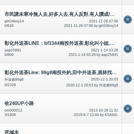
市民講未寒冷無人去,好多人去,有人反對,有人讚成!立法,正經男女可以沙灘裸曬裸泳-公開
girl34boy14
2021-11-26 07:06
0/626
2021-11-26 07:06 by girl34boy14
彰化外送茶LINE：bf3344南投外送茶,彰化叫小姐,彰化約學生,員林外送茶,草屯外送茶,和美外送茶,溪湖叫小姐. 台灣出
aap25891
2021-1-14 03:28
0/806
2021-1-14 03:28 by aap25891
彰化外送茶Line: 99g8南投外約,田中外送茶,員林找按摩服務,米蘭汽車旅館找服務
2020-12-1 20:03
外送賴99g8
0/2329
2020-12-1 20:03 by 外送賴99g8
收240UP小路
om000012
2013-10-28 11:32
3/1808
2019-6-7 13:44 by KSANG.
死城未