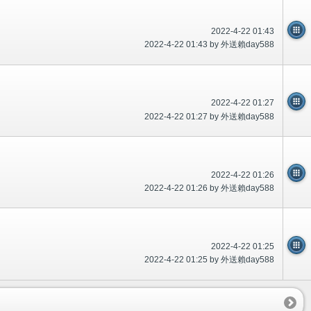
2022-4-22 01:43
2022-4-22 01:43 by 外送賴day588
2022-4-22 01:27
2022-4-22 01:27 by 外送賴day588
2022-4-22 01:26
2022-4-22 01:26 by 外送賴day588
2022-4-22 01:25
2022-4-22 01:25 by 外送賴day588