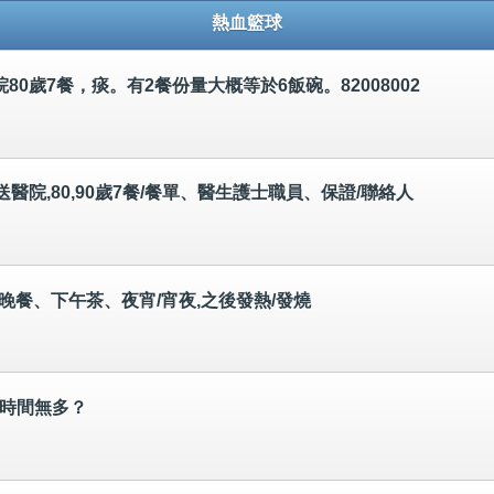
熱血籃球
院80歲7餐，痰。有2餐份量大概等於6飯碗。82008002
/送醫院,80,90歲7餐/餐單、醫生護士職員、保證/聯絡人
、晚餐、下午茶、夜宵/宵夜,之後發熱/發燒
時間無多？