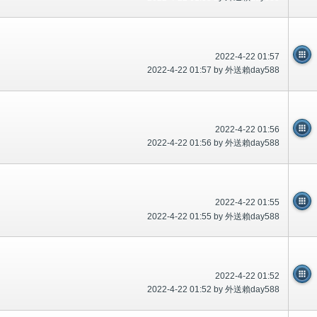
2022-4-22 01:57
2022-4-22 01:57 by 外送賴day588
2022-4-22 01:56
2022-4-22 01:56 by 外送賴day588
2022-4-22 01:55
2022-4-22 01:55 by 外送賴day588
2022-4-22 01:52
2022-4-22 01:52 by 外送賴day588