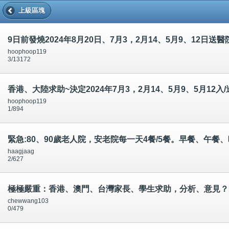
上級區塊
9日前發燒2024年8月20日、7月3，2月14、5月9、12日送醫
hoophoop119
3/13172
香港、大陸求助~決定2024年7月3，2月14、5月9、5月12入
hoophoop119
1/894
緊急:80、90歲老人院，安老院每一天4餐/5餐。早餐、午餐
haagjaag
2/627
極極嚴重：香港、澳門、台灣家長、學生求助，分析、意見？
chewwang103
0/479