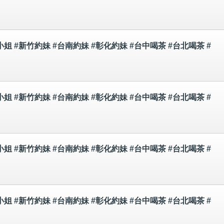
叫小姐 #新竹約妹 #台南約妹 #彰化約妹 #台中喝茶 #台北喝茶 #
叫小姐 #新竹約妹 #台南約妹 #彰化約妹 #台中喝茶 #台北喝茶 #
叫小姐 #新竹約妹 #台南約妹 #彰化約妹 #台中喝茶 #台北喝茶 #
叫小姐 #新竹約妹 #台南約妹 #彰化約妹 #台中喝茶 #台北喝茶 #