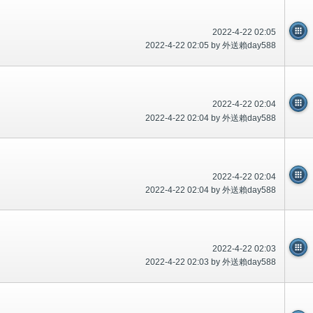
2022-4-22 02:05
2022-4-22 02:05 by 外送賴day588
2022-4-22 02:04
2022-4-22 02:04 by 外送賴day588
2022-4-22 02:04
2022-4-22 02:04 by 外送賴day588
2022-4-22 02:03
2022-4-22 02:03 by 外送賴day588