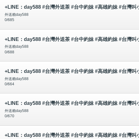
+LINE：day588 #台灣外送茶 #台中約妹 #高雄約妹 #台灣
外送賴day588
0/685
+LINE：day588 #台灣外送茶 #台中約妹 #高雄約妹 #台灣
外送賴day588
0/688
+LINE：day588 #台灣外送茶 #台中約妹 #高雄約妹 #台灣
外送賴day588
0/664
+LINE：day588 #台灣外送茶 #台中約妹 #高雄約妹 #台灣
外送賴day588
0/670
+LINE：day588 #台灣外送茶 #台中約妹 #高雄約妹 #台灣