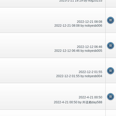
2023-2-21 19:19 by nog20233
2022-12-21 08:08
2022-12-21 08:08 by nobyesb006
2022-12-12 06:46
2022-12-12 06:46 by nobyesb005
2022-12-2 01:55
2022-12-2 01:55 by nobyesb004
2022-4-21 00:50
2022-4-21 00:50 by 外送賴day588