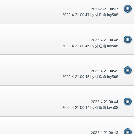
2022-4-21 00:47
2022-4-21 00:47 by 外送賴day588
2022-4-21 00:46
2022-4-21 00:46 by 外送賴day588
2022-4-21 00:45
2022-4-21 00:45 by 外送賴day588
2022-4-21 00:44
2022-4-21 00:44 by 外送賴day588
2022-4-21 00:43