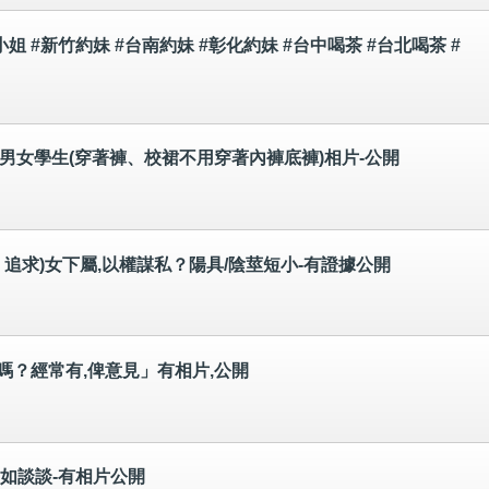
叫小姐 #新竹約妹 #台南約妹 #彰化約妹 #台中喝茶 #台北喝茶 #
女學生(穿著褲、校裙不用穿著內褲底褲)相片-公開
求)女下屬,以權謀私？陽具/陰莖短小-有證據公開
嗎？經常有,俾意見」有相片,公開
不如談談-有相片公開