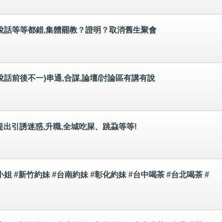
聽說話等等都錯,集體罷教？證明？取消舊生聚會
殺人.(說話前後不一)串通,合謀,論壇/討論區有講有說
出引誘迷惑,升職,全城吃屎、跳蝨等等!
叫小姐 #新竹約妹 #台南約妹 #彰化約妹 #台中喝茶 #台北喝茶 #