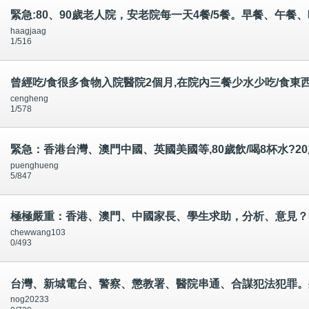
緊急:80、90歲老人院，安老院每一天4餐/5餐。早餐、午餐
haagjaag
1/516
曾經吃/食很多食物入院醫院2個月,在院內三餐少水少吃/食東西
cengheng
1/578
緊急：香港台灣、澳門中國、英國美國等,80歲飲/喝8杯水?20
puenghueng
5/847
極極嚴重：香港、澳門、中國家長、學生求助，分析、意見？
chewwang103
0/493
台灣、新城電台、警察、懲教署、醫院串通、合謀犯法犯罪。坐
nog20233