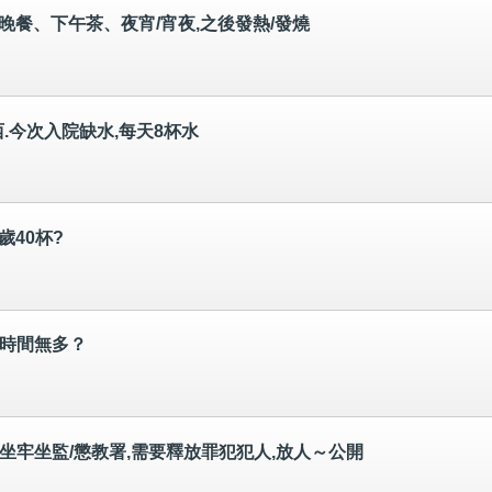
、晚餐、下午茶、夜宵/宵夜,之後發熱/發燒
.今次入院缺水,每天8杯水
歲40杯?
時間無多？
牢坐監/懲教署,需要釋放罪犯犯人,放人～公開