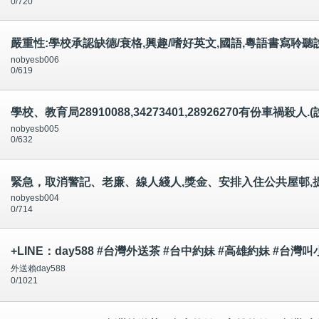
0/720
嚴重性:學校承認缺德/衰格,興趣/嗜好英文,國語,粵語書寫聆
nobyesb006
0/619
學校、教育局28910088,34273401,28926270有份車禍
nobyesb005
0/632
緊急，取消警記、老廉、線人綫人,獎金、安排入住公共屋邨,提
nobyesb004
0/714
+LINE：day588 #台灣外送茶 #台中約妹 #高雄約妹 #台灣
外送賴day588
0/1021