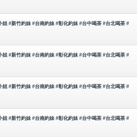
叫小姐 #新竹約妹 #台南約妹 #彰化約妹 #台中喝茶 #台北喝茶 #
叫小姐 #新竹約妹 #台南約妹 #彰化約妹 #台中喝茶 #台北喝茶 #
叫小姐 #新竹約妹 #台南約妹 #彰化約妹 #台中喝茶 #台北喝茶 #
叫小姐 #新竹約妹 #台南約妹 #彰化約妹 #台中喝茶 #台北喝茶 #