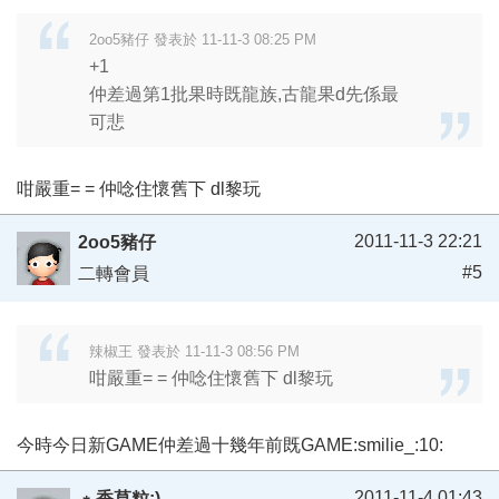
2oo5豬仔 發表於 11-11-3 08:25 PM
+1
仲差過第1批果時既龍族,古龍果d先係最
可悲
咁嚴重= = 仲唸住懷舊下 dl黎玩
2011-11-3 22:21
2oo5豬仔
#5
二轉會員
辣椒王 發表於 11-11-3 08:56 PM
咁嚴重= = 仲唸住懷舊下 dl黎玩
今時今日新GAME仲差過十幾年前既GAME:smilie_:10:
2011-11-4 01:43
﹡香草粒:)