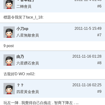
#6
二轉會員
標題令我笑了face_l_18:
2011-11-5 15:49
小刀xp
#7
八星無敵會員
9 post
2011-11-16 01:28
由乃
#8
六星鑽石會員
古龍好D WO :ro02:
2011-11-16 02:25
？？
#9
四星黃金會員
玩左一陣 . 我覺得自己白痴左 . 智商下降左 . ...