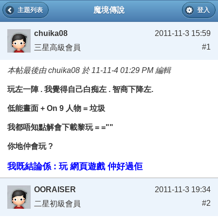
魔境傳說
主題列表
登入
chuika08
2011-11-3 15:59
#1
三星高級會員
本帖最後由 chuika08 於 11-11-4 01:29 PM 編輯
玩左一陣 . 我覺得自己白痴左 . 智商下降左.
低能晝面 + On 9 人物 = 垃圾
我都唔知點解會下載黎玩 = =""
你地仲會玩 ?
我既結論係 : 玩 網頁遊戲 仲好過佢
OORAISER
2011-11-3 19:34
#2
二星初級會員