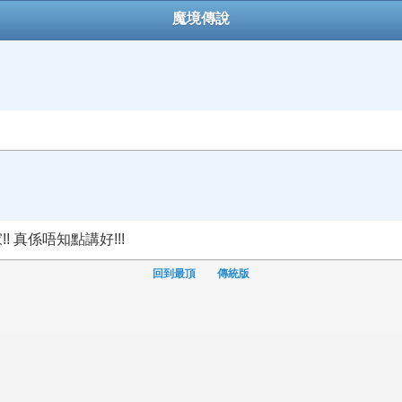
魔境傳說
 真係唔知點講好!!!
回到最頂
傳統版