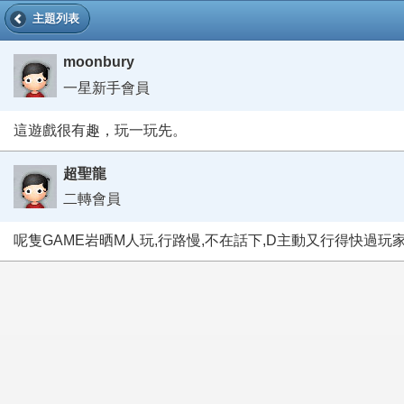
主題列表
moonbury
一星新手會員
這遊戲很有趣，玩一玩先。
超聖龍
二轉會員
呢隻GAME岩晒M人玩,行路慢,不在話下,D主動又行得快過玩家!!