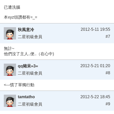
已遭洗腦
本xyz頌讚都有=_=
2012-5-11 19:55
秋風意冷
#7
二星初級會員
無計~
他們沒了主人..便..（在心中)
2012-5-21 01:20
qq豬呆=3=
#8
二星初級會員
<---慣了單獨行動
tamtatho
2012-5-22 18:45
#9
二星初級會員