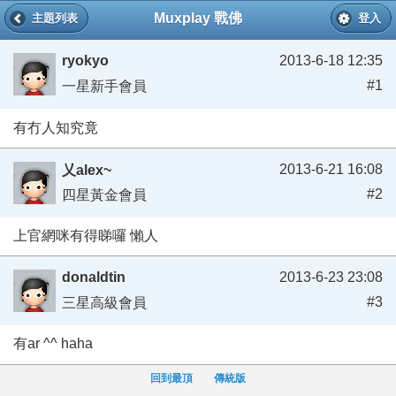
Muxplay 戰佛
主題列表
登入
ryokyo
2013-6-18 12:35
#1
一星新手會員
有冇人知究竟
2013-6-21 16:08
乂alex~
#2
四星黃金會員
上官網咪有得睇囉 懶人
donaldtin
2013-6-23 23:08
#3
三星高級會員
有ar ^^ haha
回到最頂
傳統版