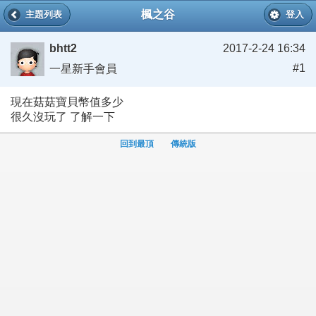
楓之谷
主題列表
登入
bhtt2
2017-2-24 16:34
#1
一星新手會員
現在菇菇寶貝幣值多少
很久沒玩了 了解一下
回到最頂
傳統版