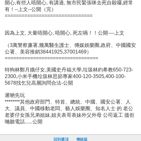
開心,有些人唔開心, 有講過, 無市民緊張咪去死自殺囉,經常
有！--上文--公開（完）
===============================
因為上文, 大量唔開心, 唔開心, 死左喎！！公開----上文
（3萬警察廉署,幾萬醫生護士、傳媒娛樂圈,政府、中國國安
公署、美容推銷38441925,37001469）
=================================
特狗林鄭月娥仔女,美國史丹福大學,垃圾林約希教650-723-
2300,小米手機垃圾林思節專家400-120-3505,400-100-
5678找乞兒高層詢問合法-公開
遲啲先玩
********其他政府部門、特首、總統、中國、國安公署、人
大、議員、中國移動老闆、藝人娛樂圈、知名人士 的 老公
老婆仔女孫兄弟姐妹,姐夫表哥表妹外父外母 公司返工 搵佢
哋聽電話......公開
回到最頂
傳統版