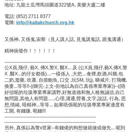
地址: 九龍土瓜灣馬頭圍道322號A, 美樂大廈二樓
電話: (852) 2711 8377
電陲:
info@kaitakchurch.org.hk
又係神, 又係鬼,宙斯（見人講人話, 見鬼講鬼話, 跟鬼溝通）
精神病發作！！！！！！
-----------------------------------------------------------
公X員,飛仔, 藝X, 傳X,警X, 醫X... 及 (公X員,飛仔,藝X,傳X,警
X ,醫X...的仔女都係)....一樣係人 ,大把....食煙,飲酒,叫雞,包
二奶,濫藥, 吹蕭, 自摸鮑魚, 口交 ,玩SM, 玩jj, 睇咸片, 打飛機,
換妻...等等!!-((睇完-上文-佢地以為自己真係專業專家))--((唔
好信呢的垃圾專業專家講野,好無道德和無人格無誠信,自己
無問題,其他人有問題......心理,溝通,營養,文字,說話, 行為, 思
想,情緒, 唔精神...等等... 如果唔係呢的垃圾專業專家邊度有
工開, 有錢賺, 呃錢!!!
--------------------------------------------------------------
--------------------------------------------------------------
另外, 真係以為警x世家--有錢佬的狗想做就做或做先... 呢到