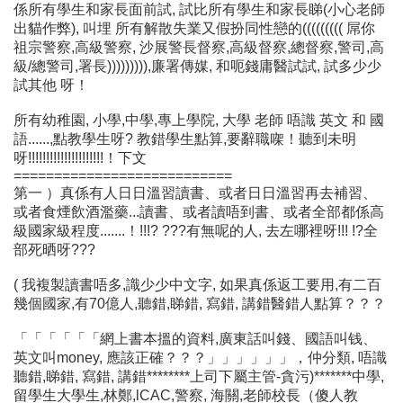
係所有學生和家長面前試, 試比所有學生和家長睇(小心老師
出貓作弊), 叫埋 所有解散失業又假扮同性戀的((((((((( 屌你
祖宗警察,高級警察, 沙展警長督察,高級督察,總督察,警司,高
級/總警司,署長))))))))),廉署傳媒, 和呃錢庸醫試試, 試多少少
試其他 呀！
所有幼稚園, 小學,中學,專上學院, 大學 老師 唔識 英文 和 國
語......,點教學生呀? 教錯學生點算,要辭職㗎！聽到未明
呀!!!!!!!!!!!!!!!!!!!!!！下文
===========================
第一 ）真係有人日日溫習讀書、或者日日溫習再去補習、
或者食煙飲酒濫藥...讀書、或者讀唔到書、或者全部都係高
級國家級程度.......！!!!? ???有無呢的人, 去左哪裡呀!!! !?全
部死晒呀???
( 我複製讀書唔多,識少少中文字, 如果真係返工要用,有二百
幾個國家,有70億人,聽錯,睇錯, 寫錯, 講錯醫錯人點算？？？
「「「「「「網上書本搵的資料,廣東話叫錢、國語叫钱、
英文叫money, 應該正確？？？」」」」」」，仲分類, 唔識
聽錯,睇錯, 寫錯, 講錯********上司下屬主管-貪污)*******中學,
留學生大學生,林鄭,lCAC,警察, 海關,老師校長（傻人教