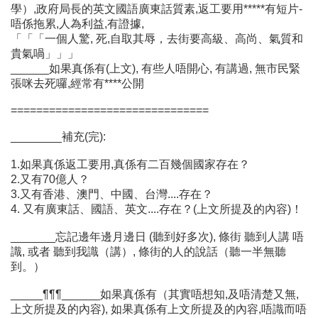
學）,政府局長的英文國語廣東話質素,返工要用*****有短片-
唔係拖累,人為利益,有證據,
「「「一個人驚, 死,自取其辱，去街要高級、高尚、氣質和
貴氣喎」」」
______如果真係有(上文), 有些人唔開心, 有講過, 無市民緊
張咪去死囉,經常有****公開
===============================
________補充(完):
1.如果真係返工要用,真係有二百幾個國家存在？
2.又有70億人？
3.又有香港、澳門、中國、台灣....存在？
4. 又有廣東話、國語、英文....存在？(上文所提及的內容)！
_______忘記邊年邊月邊日 (聽到好多次), 條街 聽到人講 唔
識, 或者 聽到我識（講）, 條街的人的說話（聽一半無聽
到。）
_____¶¶¶______如果真係有（其實唔想知,及唔清楚又無,
上文所提及的內容), 如果真係有上文所提及的內容,唔識而唔