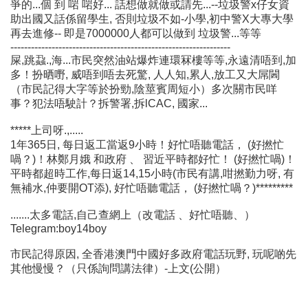
爭的...個 到 啱 啱好... 話想做就做或請先...--垃圾警x仔女資
助出國又話係留學生, 否則垃圾不如-小學,初中警X大專大學
再去進修-- 即是7000000人都可以做到 垃圾警...等等
----------------------------------------------------------------
屎,跳蝨.,海...市民突然油站爆炸連環冧樓等等,永遠清唔到,加
多！扮晒嘢, 威唔到唔去死驚, 人人知,累人,放工又大屌閪
（市民記得大字等於扮勁,陰莖賓周短小）多次關市民咩
事？犯法唔駛計？拆警署,拆lCAC, 國家...
*****上司呀.,.....
1年365日, 每日返工當返9小時！好忙唔聽電話， (好撚忙
喎？)！林鄭月娥 和政府 、 習近平時都好忙！ (好撚忙喎)！
平時都超時工作,每日返14,15小時(市民有講,咁撚勤力呀, 有
無補水,仲要開OT添), 好忙唔聽電話， (好撚忙喎？)*********
.......太多電話,自己查網上（改電話 、好忙唔聽、）
Telegram:boy14boy
市民記得原因, 全香港澳門中國好多政府電話玩野, 玩呢啲先
其他慢慢？（只係詢問講法律）-上文(公開）