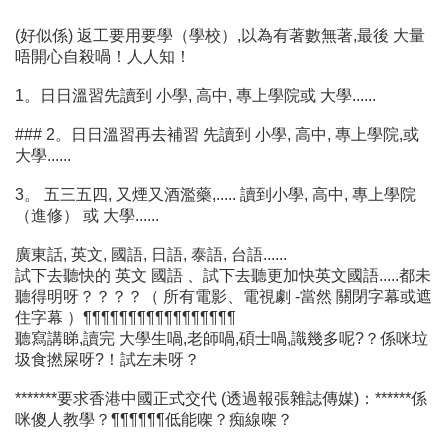
(好似係) 返工要用要學（學校）,以為有著數無著,最後 大量
唔開心自殺喎！人人知！
1。日日溫習先讀到 小學, 高中, 專上學院或 大學......
### 2。日日溫習再去補習 先讀到 小學, 高中, 專上學院,或
大學......
3。 五三五四, 又煙又酒濫藥,..... 讀到小學, 高中, 專上學院
（進修） 或 大學......
廣東話, 英文, 國語, 日語, 泰語, 台語......
試下去聽快的 英文 國語 、試下去聽更加快英文國語.....都未
聽得明呀？？？？（ 所有電影、電視劇 -當然 關閉字幕或遮
住字幕 ）¶¶¶¶¶¶¶¶¶¶¶¶¶¶¶¶¶
聽寫講睇,讀完 大學生喎,老師喎,碩士喎,識幾多呢?？係咪垃
圾食撚屎呀?！試左未呀？
*******要求香港中國正式交代 (透過報張雜誌傳媒)：******係
咪傻人教學？¶¶¶¶¶¶低能㗎？痴線㗎？