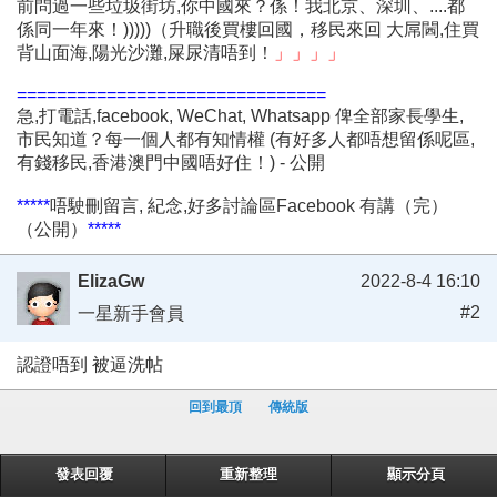
前問過一些垃圾街坊,你中國來？係！我北京、深圳、....都
係同一年來！)))))（升職後買樓回國，移民來回 大屌閪,住買
背山面海,陽光沙灘,屎尿清唔到！
」」」」
===============================
急,打電話,facebook, WeChat, Whatsapp 俾全部家長學生,
市民知道？每一個人都有知情權 (有好多人都唔想留係呢區,
有錢移民,香港澳門中國唔好住！) - 公開
*****
唔駛刪留言, 紀念,好多討論區Facebook 有講（完）
（公開）
*****
ElizaGw
2022-8-4 16:10
#2
一星新手會員
認證唔到 被逼洗帖
回到最頂
傳統版
發表回覆
重新整理
顯示分頁