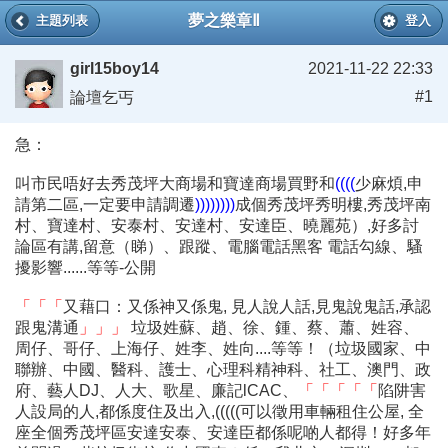
夢之樂章Ⅱ
主題列表
登入
girl15boy14
2021-11-22 22:33
#1
論壇乞丐
急：
叫市民唔好去秀茂坪大商場和寶達商場買野和
((((
少麻煩,申
請第二區,一定要申請調遷
))))))))
成個秀茂坪秀明樓,秀茂坪南
村、寶達村、安泰村、安達村、安達臣、曉麗苑）,好多討
論區有講,留意（睇）、跟蹤、電腦電話黑客 電話勾線、騷
擾影響......等等-公開
「「「
又藉口：又係神又係鬼, 見人說人話,見鬼說鬼話,承認
跟鬼溝通
」」」
垃圾姓蘇、趙、徐、鍾、蔡、蕭、姓容、
周仔、哥仔、上海仔、姓李、姓向....等等！（垃圾國家、中
聯辦、中國、醫科、護士、心理科精神科、社工、澳門、政
府、藝人DJ、人大、歌星、廉記lCAC、
「「「「「
陷阱害
人設局的人,都係度住及出入,(((((可以徵用車輛租住公屋, 全
座全個秀茂坪區安達安泰、安達臣都係呢啲人都得！好多年