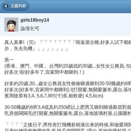
主題列表
girls18boy14
論壇乞丐
真人真事!（完）
「「「「「「「「
唔返屋企睡,好多人試下都
步，失去先機
」」」」」」」」
第一
(香港、澳門、中國 、台灣約20歲或約30歲...女性女公務員
好多次 啦!好多年了,宜家間中都睇到！)
好多約20歲,30...歲女公務員女性偷偷睇過睇到30-50幾歲
好多次(好多年,宜家間中都睇到) !(打開窗,無關窗簾布,露台,
賓周陰莖有3,4, 5,6,7,8吋(寸)長,粗軟硬( 4,5,6cm)
30-50幾歲約6呎3,4或及約350磅以上肥男又睇到睇過鄰居對面
乳房個閪閪毛(打開窗,無關窗簾布,露台,落地玻璃村屋,公園圍村
「「「「
之後日子,男性有打飛機射精液出來的時候,和做愛屌閪屌
只著短褲唔戴胸圍的乳房,陰毛個閪閪毛 (露台,落地玻璃村屋,公