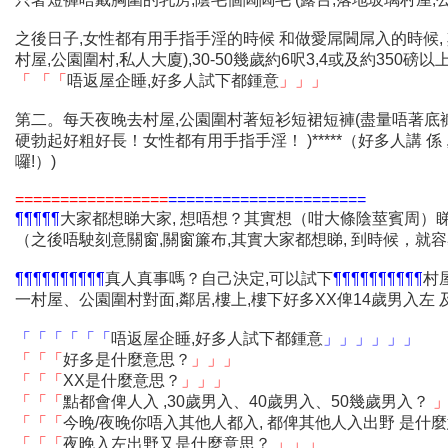
之後日子,女性都有用手指手淫的時候 和做愛屌閪屌入的時候, 
村屋,公園圍村,私人大廈),30-50幾歲約6呎3,4或及約350
「 「「
唔返屋企睡,好多人試下都鍾意
」」」
第二。每天夜晚去村屋,公園圍村著短衫短裙短褲(盡量唔著底褲
硬勃起好粗好長！女性都有用手指手淫！ )*****（好多人講 
囉!）)
=================
======================
¶¶¶¶¶
大家都想睇大家, 想唔想？其實想（咁大條陰莖賓周）睇
（之後唔駛刻意關窗,關窗簾布,其實大家都想睇, 到時候，就容易了
¶¶¶¶¶¶¶¶¶¶
真人真事嗎？自己決定,可以試下
¶¶¶¶¶¶¶¶¶¶
村
一村屋、公園圍村對面,鄰居,樓上,樓下好多XX俾14歲男入左 及
「「「「「「
唔返屋企睡,好多人試下都鍾意
」」」」」」
「「「
好多是什麼意思？
」」」
「「「
XX是什麼意思？
」」」
「「「
點都會俾人入 ,30歲男入、40歲男入、50幾歲男入？
「「「
今晚/夜晚你唔入其他人都入, 都俾其他人入出野 是什
「「「
夜晚入左出野又是什麼意思？
」」」