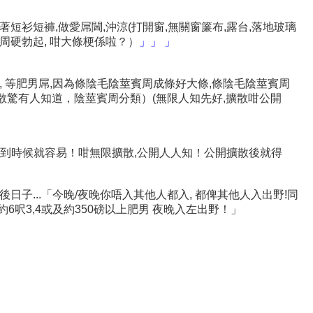
短衫短褲,做愛屌閪,沖涼(打開窗,無關窗簾布,露台,落地玻璃
周硬勃起, 咁大條梗係啦？）
」」 」
, 等肥男屌,因為條陰毛陰莖賓周成條好大條,條陰毛陰莖賓周
擴大擴散驚有人知道，陰莖賓周分類）(無限人知先好,擴散咁公開
, 到時候就容易！咁無限擴散,公開人人知！公開擴散後就得
後日子...「今晚/夜晚你唔入其他人都入, 都俾其他人入出野!同
)約6呎3,4或及約350磅以上肥男 夜晚入左出野！」