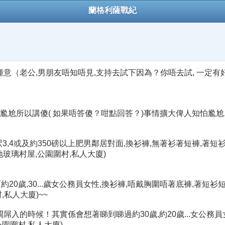
蘭格利薩戰紀
鍾意（老公,男朋友唔知唔見,支持去試下因為？你唔去試, 一定
, 怕尷尬所以講傻( 如果唔答傻？咁點回答？)事情擴大俾人知怕尷尬
約6呎3,4或及約350磅以上肥男鄰居對面,換衫褲,無著衫著短褲,著
落地玻璃村屋,公園圍村,私人大廈)
約20歲,30...歲女公務員女性,換衫褲,唔戴胸圍唔著底褲,著短衫
,私人大廈)~~
入的時候！其實係會想著睇到睇過約30歲,約20歲...女公務員
園圍村,私人大廈)