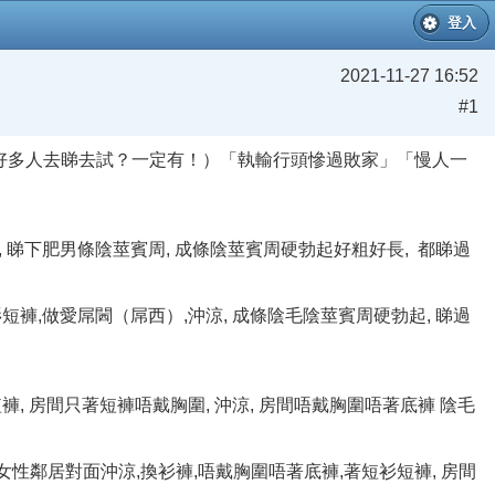
登入
2021-11-27 16:52
#1
有好多人去睇去試？一定有！）「執輸行頭慘過敗家」「慢人一
, 睇下肥男條陰莖賓周, 成條陰莖賓周硬勃起好粗好長, 都睇過
短衫短褲,做愛屌閪（屌西）,沖涼, 成條陰毛陰莖賓周硬勃起, 睇過
短褲, 房間只著短褲唔戴胸圍, 沖涼, 房間唔戴胸圍唔著底褲 陰毛
女性鄰居對面沖涼,換衫褲,唔戴胸圍唔著底褲,著短衫短褲, 房間