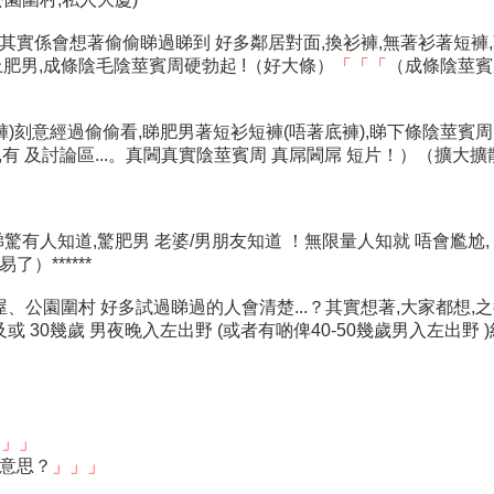
其實係會想著偷偷睇過睇到 好多鄰居對面,換衫褲,無著衫著短褲,著
磅以上肥男,成條陰毛陰莖賓周硬勃起 !（好大條）
「「「
（成條陰莖賓
)刻意經過偷偷看,睇肥男著短衫短褲(唔著底褲),睇下條陰莖賓周
係 ,有 及討論區...。真閪真實陰莖賓周 真屌閪屌 短片！）（
驚有人知道,驚肥男 老婆/男朋友知道 ！無限量人知就 唔會尷尬
）******
屋、公園圍村 好多試過睇過的人會清楚...？其實想著,大家都想,之
或 30幾歲 男夜晚入左出野 (或者有啲俾40-50幾歲男入左出野 
」」」
麼意思？
」」」