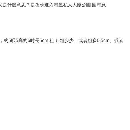
野,又是什麼意思？是夜晚進入村屋私人大廈公園 圍村意
，約5呎5高約6吋長5cm 粗 ）粗少少、或者粗多0.5cm、或者