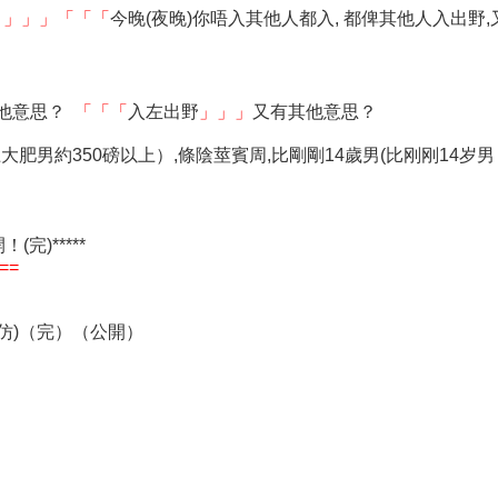
？
」」」
「「「
今晚(夜晚)你唔入其他人都入, 都俾其他人入出
他意思？
「「「
入左出野
」」」
又有其他意思？
以上大肥男約350磅以上）,條陰莖賓周,比剛剛14歲男(比刚刚14岁男
(完)*****
==
」
 模仿)（完）（公開）