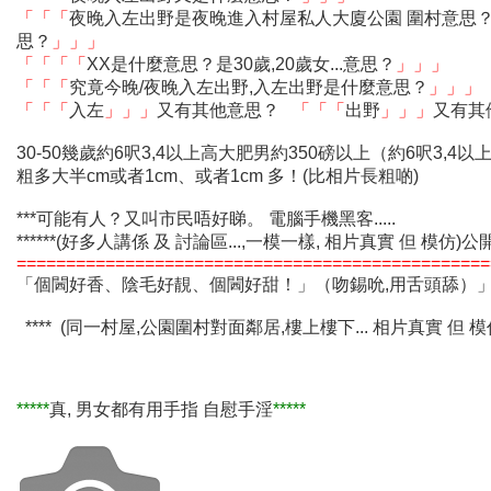
「「「
夜晚入左出野是夜晚進入村屋私人大廈公園 圍村意思
思？
」」」
「「「「
XX是什麼意思？是30歲,20歲女...意思？
」」」
「「「
究竟今晚/夜晚入左出野,入左出野是什麼意思？
」」」
「「「
入左
」」」
又有其他意思？
「「「
出野
」」」
又有其
30-50幾歲約6呎3,4以上高大肥男約350磅以上（約6呎3,4
粗多大半cm或者1cm、或者1cm 多！(比相片長粗啲)
***可能有人？又叫市民唔好睇。 電腦手機黑客.....
******(好多人講係 及 討論區...,一模一樣, 相片真實 但 模仿)公開！
================================================
「個閪好香、陰毛好靚、個閪好甜！」（吻錫吮,用舌頭舔）
**** (同一村屋,公園圍村對面鄰居,樓上樓下... 相片真實 但
*****
真, 男女都有用手指 自慰手淫
*****