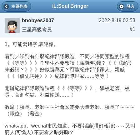
iL:Soul Bringer
主題列表
登入
bnobyes2007
2022-8-19 02:53
#1
三星高級會員
1。可能寫錯字,表達錯。
看到／睇到有什麼紀律部隊毅進、不同／唔同類型的課程
《《等等》》》？學生不要報讀！騙錢/呃錢？《《《讀完
未必請？》》》好似幾萬元？可能紀律部隊家人、親戚
《《《優先聘用》》》紀律部隊世家……等等！
開辦紀律部隊毅進課程《《《等等》》》、學校老師、校
長，官商勾結、利益輸送……！
教席！校長、老師～～社會又需要大量老師、校長了～～～
（職位）（薪金）
whatsapp、wechat市民知道、不要報讀(唔好報讀)～～又叫
窮人(可憐人) 不要看／唔好睇？