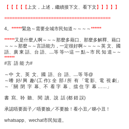
【【【【【
上文，上述，繼續接下文、看下文
】】】】】
=========================================
4。
******
緊急～需要全城市民知道～～～～
******
******
又是什麼人啊～～～那麼多藉口、那麼多解釋、藉口
～～～那麼～～言語能力，一定很好啊～～～～英 文、國
語、廣 東 話、台 語、....等 等~~這 一 點～市 民 知 道～～
******
#言 語 能 力#
～中 文、英 文、國 語、台 語、....等 等@
～嗜 好/ 興 趣/ (工 作): 全 部 / 所 有 「電 影、電 視 劇」
～「關 閉 字 幕、不 看 字 幕 、擋 住 字 幕 ……」
書 寫、聆 聽、 閱 讀、說 話 (都 錯 誤)
承認唔要面子／唔要臉／不要臉！看小丑／睇小丑！
whatsapp、wechat市民知道。