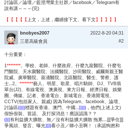
討論區／論壇／藍澄灣業主社群／facebook／Telegram有
說有講～～～(完)
【【【【【
上文，上述，繼續接下文、看下文
】】】】】
bnobyes2007
2022-8-20 04:31
#2
三星高級會員
十分重要：
1
********
。學校、老師、什麼政府、什麼九龍醫院、什麼屯
門醫院、天水圍醫院、法國醫院、沙田醫院、威爾斯親王醫
院威、廣華醫院、葵涌醫院、北區醫院、醫生、警察、護
士...2。
********
藝人、明星、歌星、唱片騎師、DJ、TVB翡
翠台(J2)、有線電視、澳廣視、東方日報、經濟日報、娛樂
圈、傳媒、記者、香港電台、新城電台、香港開電視、
CCTV(包括家人、親戚) 因為Telegram、facebook、論壇、
討論區
(((((
標題有香港、澳門、中國...
)))))
，他們(上述上文)
假扮假裝、冒認、 及打探消息！應該認識？？
((((
有利益擴大擴散、無／沒有利益擴大擴散 拖累....[[[爭住]]]
爭風頭、發言、曝光
))))
看小丑／睇小丑啊！（承認狗撚和