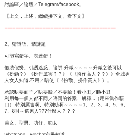
討論區／論壇／Telegram/facebook。
【上文，上述，繼續接下文、看下文】
=========================================
2。猜謎語、猜謎題
可能寫錯字、表達錯！
假裝假扮。引誘迷惑、陷阱-升職～～～～升職之後可以
《扮勁？》《扮作厲害？？》《《扮作高人？？》》全城男
人女人知道.不用／唔使《《扮勁、扮作高人》》。
承認唔要面子／唔要臉／不要臉！看小丑／睇小丑！
利用每一個人都不同／唔同的答案、解釋...（用來當作藉
口）,特別厲害啊、特別勁啊～～～～1、2、3、4、5、6、
7、8吋～還累人???什麼人？？？
美女、型男、叻仔、叻女！
whatsapp、wechat市民知道。