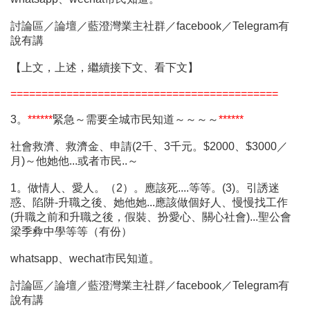
討論區／論壇／藍澄灣業主社群／facebook／Telegram有
說有講
【上文，上述，繼續接下文、看下文】
===========================================
3。
******
緊急～需要全城市民知道～～～～
******
社會救濟、救濟金、申請(2千、3千元。$2000、$3000／
月)～他她他...或者市民..～
1。做情人、愛人。（2）。應該死....等等。(3)。引誘迷
惑、陷阱-升職之後、她他她...應該做個好人、慢慢找工作
(升職之前和升職之後，假裝、扮愛心、關心社會)...聖公會
梁季彜中學等等（有份）
whatsapp、wechat市民知道。
討論區／論壇／藍澄灣業主社群／facebook／Telegram有
說有講