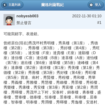
蘭格利薩戰紀
主題列表
登入
nobyesb003
2022-11-30 01:10
#1
禁止發言
可能寫錯字。表達錯。
曾經居住(現在)秀茂坪村秀明樓，秀美樓（第1座），秀德
樓（第2座），秀善樓（第3座），秀好樓（第4座），秀旺
樓（第5座），達安樓（F座）達貴樓（E座）達顯樓（D
座）達佳樓（C座）達信樓（B座）達喜樓（A座）達怡樓
（第7座）達欣樓（第6座）達翠樓（第5座）達峰樓（第4
座）達康樓（第2座）達祥樓（第1座）秀美樓（第1座）秀
德樓（第2座）秀善樓（第3座）秀好樓（第4座）秀旺樓
（第5座）寶達、南村，秀賢樓，秀程樓，秀和樓，秀華
樓，秀義樓，秀雅樓，秀慧樓，秀緻樓，秀景樓，秀裕樓，
秀樂樓，秀康樓，秀安樓（第3座）秀富樓（第2座）秀潤
樓，秀暉樓，秀茂坪上下村，安泰村，錦泰樓，勇泰樓，盛
泰樓，豐泰樓，德泰樓，恒泰樓，景泰樓，和泰樓，居泰
樓，智泰樓，明泰樓，秀潤樓，秀暉樓，秀逸樓，安達村、