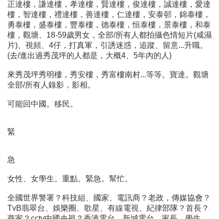
正達樓，謙達樓，孝達樓，賢達樓，俊達樓，誠達樓，愛達
樓，智達樓，禮達樓，善達樓，仁達樓，安泰邨，錦泰樓，
勇泰樓，盛泰樓，豐泰樓，德泰樓，恒泰樓，景泰樓，和泰
樓，觀塘、18-59歲男女，全部/所有人都拍攝色情短片(咸濕
片)、視頻、4仔，打真軍，引誘迷惑，追蹤、留意...升職。
(去/進出過秀茂坪的人都是，大概4、5年內的人)
來秀茂坪秀明樓，秀安樓，秀富樓南村...等等。寶達。觀塘
全部/所有人錄影，影相。
可能回中國。移民。
緊
急
女性、女學生。重點。緊急。幫忙。
全國世界警署？科技組、國家、電訊商？老政，傳媒協會？
TvB翡翠台、娛樂圈、歌星、有線電視、紀律部隊？首長？
商家？cctv中國央視？香港電台。新城電台、家長、學生、