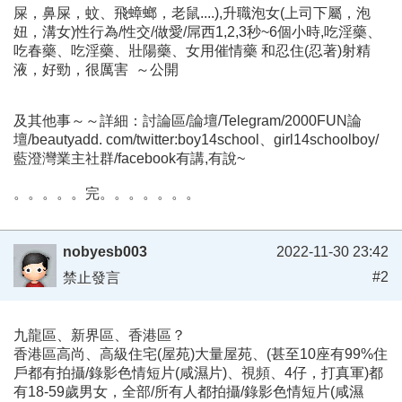
屎，鼻屎，蚊、飛蟑螂，老鼠....),升職泡女(上司下屬，泡
妞，溝女)性行為/性交/做愛/屌西1,2,3秒~6個小時,吃淫藥、
吃春藥、吃淫藥、壯陽藥、女用催情藥 和忍住(忍著)射精
液，好勁，很厲害 ～公開
及其他事～～詳細：討論區/論壇/Telegram/2000FUN論
壇/beautyadd. com/twitter:boy14school、girl14schoolboy/
藍澄灣業主社群/facebook有講,有說~
。。。。。完。。。。。。。
nobyesb003
2022-11-30 23:42
#2
禁止發言
九龍區、新界區、香港區？
香港區高尚、高級住宅(屋苑)大量屋苑、(甚至10座有99%住
戶都有拍攝/錄影色情短片(咸濕片)、視頻、4仔，打真軍)都
有18-59歲男女，全部/所有人都拍攝/錄影色情短片(咸濕