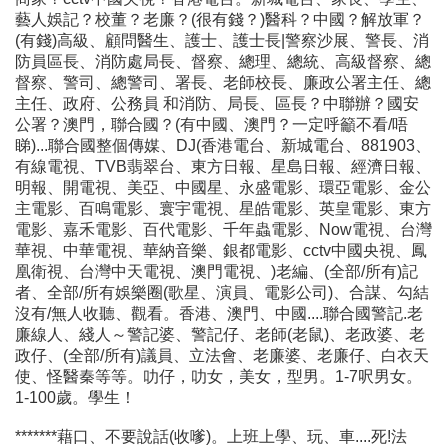
藝人娛記？校董？老廉？(很有錢？)醫科？中國？解放軍？
(有錢)高級、顧問醫生、護士、護士長|警察沙展、警長、消
防員區長、消防處局長、督察、總理、總統、高級督察、總
督察、警司、總警司、署長、老師校長、廉政公署主任、總
主任、政府、公務員 和消防、局長、區長？中聯辦？國安
公署？澳門，聯合國？(有中國、澳門？一定呼籲不看/唔
睇)...聯合國整個傳媒、DJ(香港電台、新城電台、881903、
有線電視、TVB翡翠台、東方日報、星島日報、經濟日報、
明報、開電視、美亞、中國星、永盛電影、環亞電影、金公
主電影、百鳴電影、寰宇電視、星皓電影、英皇電影、東方
電影、嘉禾電影、百代電影、千年蟲電影、Now電視、台灣
華視、中華電視、華納音樂、銀都電影、cctv中國央視、鳳
凰衛視、台灣中天電視、澳門電視、)老編、(全部/所有)記
者、全部/所有娛樂圈(歌星、演員、電影公司)、合謀、勾結
沒有/無人收聽、觀看。香港、澳門、中國....聯合國警記.老
廉線人、綫人～警記婆、警記仔、老師(老鼠)、老政婆、老
政仔、(全部/所有)議員、立法會、老廉婆、老廉仔、白衣天
使、怪醫秦等等。叻仔，叻女，美女，型男。1-7呎男女。
1-100歲。學生！
*******藉口、不要說話(收嗲)。上班上學、玩、車....死!法