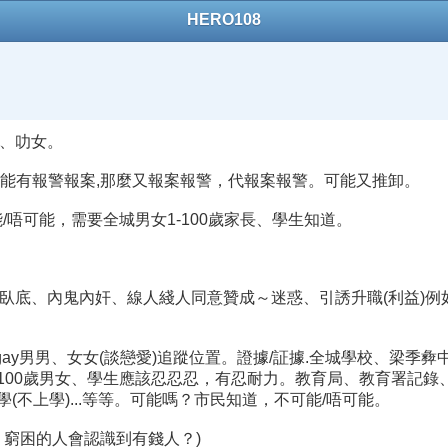
HERO108
、叻女。
工廠,可能有報警報案,那麼又報案報警，代報案報警。可能又推卸。
唔可能，需要全城男女1-100歲家長、學生知道。
、內鬼內奸、線人綫人同意贊成～迷惑、引誘升職(利益)例如：承認
y男男、女女(談戀愛)追蹤位置。證據/証據.全城學校、梁季彜中
職。1-100歲男女、學生應該忍忍忍，有忍耐力。教育局、教育署記
學(不上學)...等等。可能嗎？市民知道，不可能/唔可能。
窮困的人會認識到有錢人？)