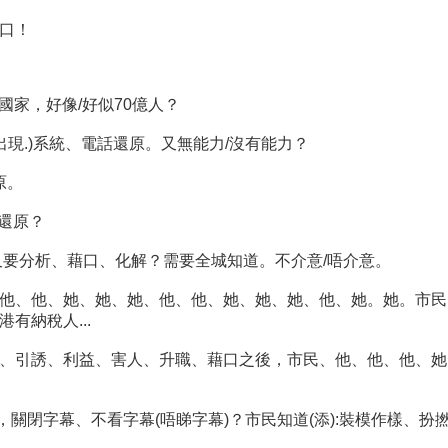
藉口！
國家，好像/好似70億人？
，出現.)系統、電話還原。又無能力/沒有能力？
原。
話還原？
又要分析、藉口、化解？需要全城知道。不介意/唔介意。
、他、她、她、她、他、他、她、她、她、他、她。她。市民、他、
有納稅人...
、引誘、利益、害人、升職、藉口之後，市民、他、他、他、她
)，關閉字幕、不看字幕(唔睇字幕)？市民知道(添):裝模作樣、