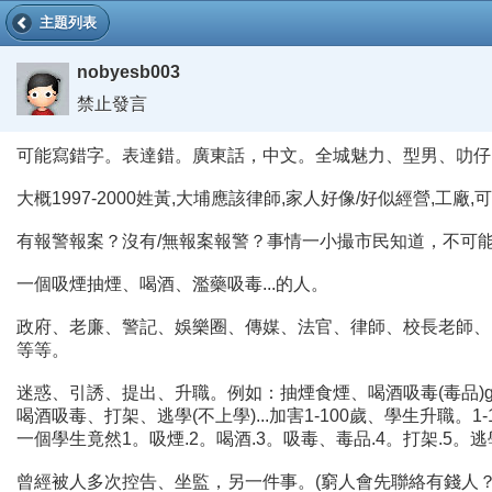
主題列表
nobyesb003
禁止發言
可能寫錯字。表達錯。廣東話，中文。全城魅力、型男、叻仔
大概1997-2000姓黃,大埔應該律師,家人好像/好似經營,
有報警報案？沒有/無報案報警？事情一小撮市民知道，不可能/
一個吸煙抽煙、喝酒、濫藥吸毒...的人。
政府、老廉、警記、娛樂圈、傳媒、法官、律師、校長老師、臥底
等等。
迷惑、引誘、提出、升職。例如：抽煙食煙、喝酒吸毒(毒品)ga
喝酒吸毒、打架、逃學(不上學)...加害1-100歲、學生升
一個學生竟然1。吸煙.2。喝酒.3。吸毒、毒品.4。打架.5。逃
曾經被人多次控告、坐監，另一件事。(窮人會先聯絡有錢人？