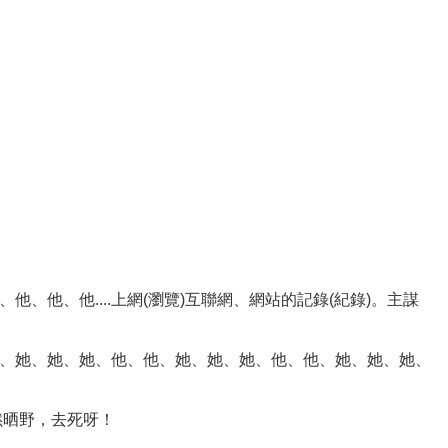
他、他....上網(瀏覽)互聯網、網站的記錄(紀錄)。主謀
、她、她、她、他、他、她、她、她、他、他、她、她、她、
扮撚晒野，去死呀！