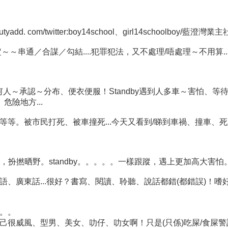
d. com/twitter:boy14school、girl14schoolboy/藍澄灣業
民知道。決定～～串通／合謀／勾結....犯罪犯法，又不處理/唔處理～不用算.
～承認～分布、便衣便服！Standby遇到人多車～害怕、等待支
危險地方...
。被市民打死、被車撞死...今天又看到/睇到車禍、撞車、死人
，扮撚晒野。standby。。。。。一樣跟蹤，遇上更加高大害怕。
廣東話...很好？書寫、閱讀、聆聽、說話都錯(都錯誤)！嗜好/
。。
很威風、型男、美女、叻仔、叻女啊！只是(只係)吃屎/食屎警