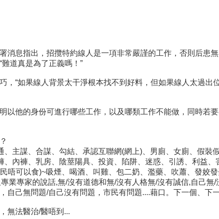
署消息指出，招攬特約線人是一項非常嚴謹的工作，否則后患無
難道真是為了正義嗎！”
巧，“如果線人背景太干淨根本找不到好料，但如果線人太過出
明以他的身份可進行哪些工作，以及哪類工作不能做，同時若要
譽？
、串通、主謀、合謀、勾結、承認互聯網(網上)、男廁、女廁、假裝
內底褲、內褲、乳房、陰莖陽具、投資、陷阱、迷惑、引誘、利益、害
市民唔可以食)~吸煙、喝酒、叫雞、包二奶、濫藥、吹蕭、發姣發凳
專業專家的說話,無/沒有道德和無/沒有人格無/沒有誠信,自己無/沒有問
等，自己無問題/自己沒有問題，市民有問題....藉口。下一個、下一
無法醫治/醫唔到...