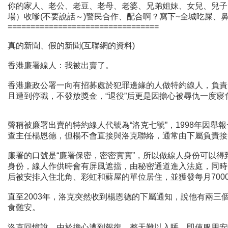
你的家人、老公、老豆、老母、老婆、兄弟姐妹、女兒、兒子、女朋
場）收嗲(不要說話～)警民合作、配合啊？寫下~全城吃屎、鼻屎跳蝨
=================================
真的新聞、假的新聞(互聯網的資料)
香港廉署線人：我被出賣了。
香港廉政公署一向有招募處於犯罪邊緣的人做特約線人，負責
且遭到停職，不發放獎金，“退役”后更是因擔心被尋仇一度
聲稱被廉署出賣的特約線人代號為“洛克七號”，1998年因
查主任楊恩德，但楊不會直接與洛克聯絡，通常由下屬負責接
廉署的口號是“廉署保密，密密實實”，所以做線人身份可以
身份，線人作供時會有屏風遮擋，由秘密通道進入法庭，同時以代號
后被安排入住北角、彩虹和蘇屋的單位居住，並獲發每月7000元的
直至2003年，洛克突然收到楊恩德的下屬通知，說他有兩
食難安。
洛克回憶說，由於擔心遭到報復，整天難以入睡，即使服用安