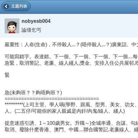
主題列表
nobyesb004
論壇乞丐
嚴重性：人命(生命)，不停殺人...？(唔停殺人...？)廣東話、中
可能寫錯字。表達錯。下一個、下一個、下一個、下一個....每一
急緊，取消警記、老廉、線人綫人,獎金、安排入住公共屋邨,吃屎!跳
緊
急(未夠班？？夠唔夠班？)
==================================
**********(上司主管。學人喎(學野、跟風、型男、美女
人。(二五仔/可能你的家人親戚是內奸/內鬼/線人、綫人)
提意迷惑引誘、1～100歲男女。升職～)全城串通、合謀、勾結.****
取消、廢除什麽香港、澳門、中國....聯合國警記.老廉線