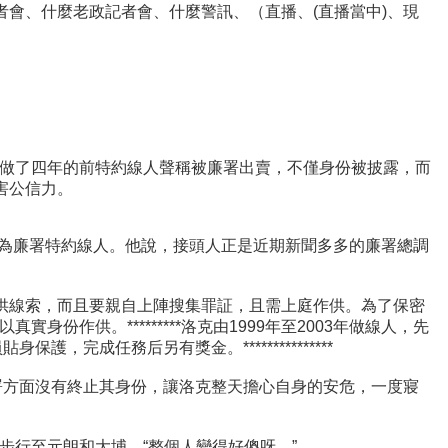
記記者會、什麼老政記者會、什麼警訊、（直播、(直播當中)、現
做了四年的前特約線人聲稱被廉署出賣，不僅身份被披露，而
害公信力。
成為廉署特約線人。他說，接頭人正是近期新聞多多的廉署總調
提供線索，而且要親自上陣搜集罪証，且需上庭作供。為了保密
供。*********洛克由1999年至2003年做線人，先
成任務后另有獎金。***************
署方面沒有終止其身份，讓洛克整天擔心自身的安危，一度寢
行至元朗和大埔，“整個人變得好傻呀。”