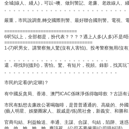
全城(線人、綫人)，可以~噢、做到警記、老廉、老政線人、綫人喎
。。。。。。。。。。。。。。。。。。。。。。。。。。。
嚴重，市民說調查,轉交國際刑警、最好聯合國刑警。電視、電台
============================
6呎5以上，全部都是，扮代表？？？？遇上人多(人多)不是/唔係
==================================
1-(7)呎男女。講警察無人驚(沒有人害怕)。投考警察無用/
。。。。。。。。。。。。。。。。。。。。。。。
還，尋找到(搵到)，害怕。驚。有短片，視頻。錄影，找其玩
。。。。。。。。。。。。。。。。。。。。。。。。。
市民約定看(約定睇)？
有中國反貪局、香港、澳門ICAC係咪淨係得咖啡飲 ？古語有云
市民有點想去廉政公署喝咖啡，是普普通通的、高級的、外國的、
(藝人明星、娛樂圈家人、親戚是/係)黑社會，新義安、和勝和、
官商勾結、利益輸送、串通、主謀、合謀、勾結，陷阱、迷惑
他、他、她、她、她...應該死。(公司不要僱用/公司唔好請)。