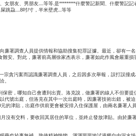
友、男朋友....等等.是*********什麼警記新聞、什麼警
....8吋/寸，半米壁虎...等等
向廉署調查人員提供情報和協助搜集犯罪証據。最近，卻有一名
寢食難安。對此，廉署前高層徐家杰表示，廉署如此作風會嚴重損
舉報一宗貪污案而認識廉署調查人員，之后因多次舉報，誤打誤撞
洽。
得到保密，哪知自己會遭到出賣。洛克說，做廉署的線人不但要
出庭，但洛克在其中一次出庭時，因廉署技術出錯，被迫以真實身份作
津貼，出庭作供前更會被安排入住保護屋，由兩名廉署人員貼身保護，完
三個月沒有交料，要收回其居住的單位，並終止發放津貼。由於廉
眠藥也於事無補，致使精神恍惚，渾渾噩噩地試過獨自由深水埗步