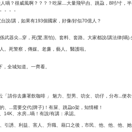
？很威風啊？？？？吃屎....大量飛曱甴、跳蝨，8吋/寸，半米，壁
。。。。
說/講，如果有193個國家，好像/好似70億人？
武器尖...穿，死(驚,害怕)。套料、套路。大家都說/講法律(喎)
沒有人。死警察，傳媒。老廉，藝人。醫護啦。
下，全城知道。一齊看。
「請你去廉署飲咖啡 」 魅力、型男、叻女、叻仔，分布...便衣便
...需要交代(牌子)！有屎、跳蝨o架，知情權！
14K、水房...喎！有說/有講：承認。
、引誘、利益、害人、升職、藉口之後，市民、他、他、他、她