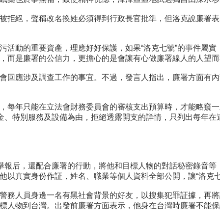
被拒絕，聲稱改名換姓必須得到行政長官批準，但洛克說廉署表
污活動的重要資產，理應好好保護，如果“洛克七號”的事件屬
，而是廉署的公信力，更擔心的是會讓有心做廉署線人的人望而
會回應涉及調查工作的事宜。不過，發言人指出，廉署方面有內
，每年只能在立法會財務委員會的審核支出預算時，才能略窺一
金、特別服務及設備為由，拒絕透露開支的詳情，只列出每年在這
政舉報后，還配合廉署的行動，將他和目標人物的對話秘密錄音
他以真實身份作証，姓名、職業等個人資料全部公開，讓“洛克七
警務人員身邊一名有黑社會背景的好友，以搜集犯罪証據，再將
標人物到台灣。出發前廉署方面表示，他身在台灣時廉署不能保