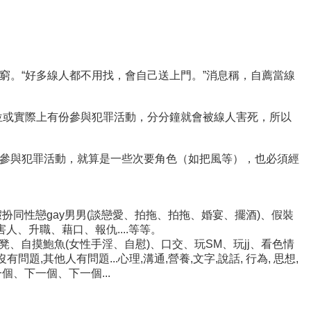
窮。“好多線人都不用找，會自己送上門。”消息稱，自薦當線
位或實際上有份參與犯罪活動，分分鐘就會被線人害死，所以
參與犯罪活動，就算是一些次要角色（如把風等），也必須經
假扮同性戀gay男男(談戀愛、拍拖、拍拖、婚宴、擺酒)、假裝
人、升職、藉口、報仇....等等。
、自摸鮑魚(女性手淫、自慰)、口交、玩SM、玩jj、看色情
題,其他人有問題...心理,溝通,營養,文字,說話, 行為, 思想,
個、下一個、下一個...