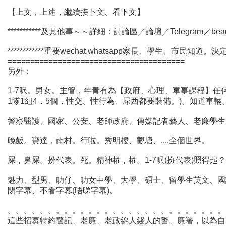
【上文，上述，繼續接下文、看下文】
***********及其他事～～詳細：討論區／論壇／Telegram／beautyad
************重要wechat.whatsapp家長、學生、市
=======================================
另外：
1-7呎。男女。主管，年青有為【政府、心理、軍事課程】任何人
1隊1組4，5個，性交、性行為、屌西都要裝備。)。知道車輛。
警察醫護、國家、公安、老師政府、傳媒記者藝人、老廉學生等等
晚飯。寶達，南村。行啦。秀明樓、觀塘、....全個世界。
屎，鼻屎。扮代表。死。精神權，權。1-7呎(扮代表)照得起？
魅力、型男、叻仔、叻女中學、大學、碩士、留學生英文、國語、
閉字幕、不看字幕(唔睇字幕)。
。。。。。。。。。。。。。。。。。。。。。。。。。。。
這些招募特約警記、老廉、老政線人綫人的警、廉署，以為自己