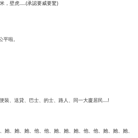
虎.....(承認要威要驚)
.公平啦。
裝、送貸、巴士、的士、路人、同一大廈居民....!
、她、她、她、他、他、她、她、她、他、他、她、她、她、