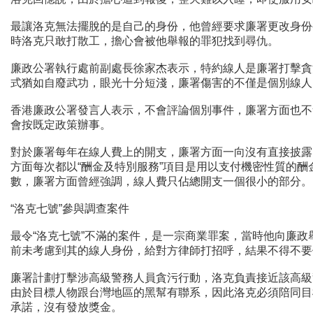
最讓洛克無法擺脫的是自己的身份，他曾經要求廉署更改身份
時洛克只敢打散工，擔心會被他舉報的罪犯找到尋仇。
廉政公署執行處前副處長徐家杰表示，特約線人是廉署打擊貪
式猶如自廢武功，眼光十分短淺，廉署傷害的不僅是個別線人
香港廉政公署發言人表示，不會評論個別事件，廉署方面也不
會按既定政策辦事。
對於廉署每年在線人費上的開支，廉署方面一向沒有直接披露
方面每次都以“酬金及特別服務”項目是用以支付機密性質的酬
數，廉署方面曾經強調，線人費只佔總開支一個很小的部分。
“洛克七號”參與調查案件
最令“洛克七號”不滿的案件，是一宗商業罪案，當時他向廉
前未考慮到其的線人身份，給對方律師打招呼，結果不得不要
廉署計劃打擊涉高級警務人員貪污行動，洛克負責接近該高級
由於目標人物跟台灣地區的黑幫有聯系，因此洛克必須陪同目
承諾，沒有發放獎金。