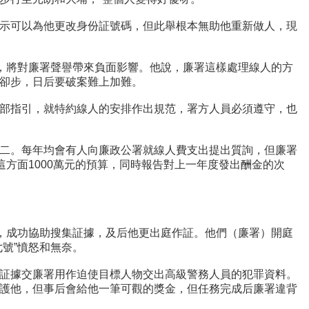
示可以為他更改身份証號碼，但此舉根本無助他重新做人，現
實，將對廉署聲譽帶來負面影響。他說，廉署這樣處理線人的方
卻步，日后要破案難上加難。
部指引，就特約線人的安排作出規范，署方人員必須遵守，也
二。每年均會有人向廉政公署就線人費支出提出質詢，但廉署
方面1000萬元的預算，同時報告對上一年度發出酬金的次
等，成功協助搜集証據，及后他更出庭作証。他們（廉署）開庭
號”憤怒和無奈。
証據交廉署用作迫使目標人物交出高級警務人員的犯罪資料。
護他，但事后會給他一筆可觀的獎金，但任務完成后廉署違背