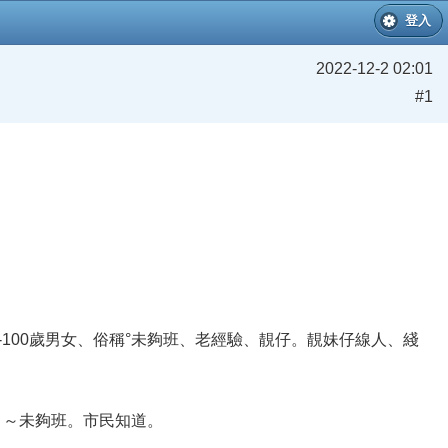
登入
2022-12-2 02:01
#1
？1-100歲男女、俗稱°未夠班、老經驗、靚仔。靚妹仔線人、綫
～～未夠班。市民知道。