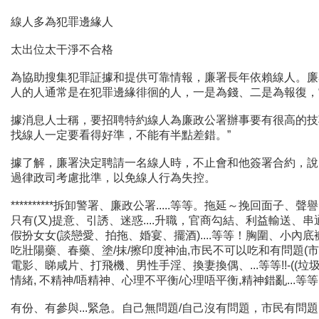
線人多為犯罪邊緣人
太出位太干淨不合格
為協助搜集犯罪証據和提供可靠情報，廉署長年依賴線人。廉
人的人通常是在犯罪邊緣徘徊的人，一是為錢、二是為報復，“
據消息人士稱，要招聘特約線人為廉政公署辦事要有很高的技
找線人一定要看得好準，不能有半點差錯。”
據了解，廉署決定聘請一名線人時，不止會和他簽署合約，說
過律政司考慮批準，以免線人行為失控。
**********拆卸警署、廉政公署.....等等。拖延～挽回面子、聲
只有(又)提意、引誘、迷惑....升職，官商勾結、利益輸送
假扮女女(談戀愛、拍拖、婚宴、擺酒)....等等！胸圍、小
吃壯陽藥、春藥、塗/抹/擦印度神油,市民不可以吃和有問題(
電影、睇咸片、打飛機、男性手淫、換妻換偶、...等等!!-((垃圾
情緒, 不精神/唔精神、心理不平衡/心理唔平衡,精神錯亂...等
有份、有參與...緊急。自己無問題/自己沒有問題，市民有問題，