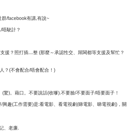
主社群/facebook有講,有說~
../唔駛計？
援？照打插....整 (那麼～承認性交、屌閪都等支援及幫忙？
？(不會配合/唔會配合！)
(驚)。藉口。不要說話(收嗲).不要臉/不要面子/唔要面子！
興趣(工作需要)是:看電影、看電視劇(睇電影、睇電視劇)，關
記、老廉.