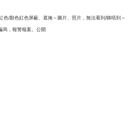
~使用紅色/顏色紅色屏蔽、遮掩～圖片、照片，無法看到/睇唔到～
騙局，報警報案。公開