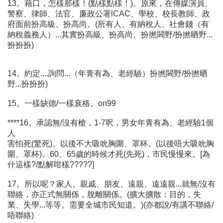
13。藉口，怎樣那樣！(點樣點樣！)。原來，在傳媒演員、
警察、律師、法官、廉政公署lCAC、學校、校長教師、政
府面前扮高級、扮高尚。(所有人、有納稅人、社會錢（有
納稅義務人）...其實扮高級、扮高尚。扮撚閪野/扮撚晒野...
扮扮扮)
14。約定....詢問...（年青有為、老經驗）扮撚閪野/扮撚晒
野...扮扮扮)
15。一樣缺德/一樣衰格。on99
****16。承認無/沒有槍，1-7呎，男女年青有為、老經驗1個
人
害怕死(驚死)。以後不大吸吮胸圍、罩杯。(以後唔大吸吮胸
圍、罩杯)。60、65歲的時候才死(先死)，市民慢慢來。[為
什這樣?/點解咁樣?????]
17。所以呢？家人、親戚、朋友、遠親、遠遠親...就無/沒有
聯絡，亦正式無關係，脫離關係。(擴大擴散：目的，失
業、失學...等等。需要全城市民知道。)(亦都說/有講不聯絡/
唔聯絡)