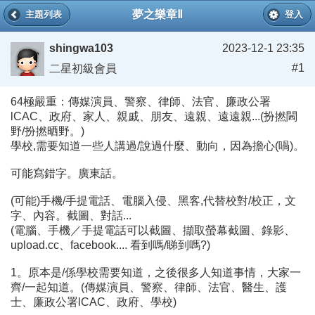
夢之樂章Ⅱ
主題列表
登入
shingwa103
2023-12-1 23:35
#1
二星初級會員
64極嚴重：傳媒演員、警察、律師、法官、廉政公署
lCAC、政府、家人、親戚、朋友、遠親、遠遠親...(扮撚閪
野/扮撚晒野。)
學校,需要知道一些人講過/說過什麼、動向，因為擔心(喎)。
可能寫錯字。廣東話。
(可能)手機/手提電話、電腦入侵、黑客,代替校對/校正，文
字、內容。截圖、對話...
(電腦、手機／手提電話可以截圖、擷取螢幕截圖、錄影、
upload.cc、facebook.... 看到嗎/睇到嗎?)
1。原本是/係學校需要知道，之後很多人知道事情，大家一
齊/一起知道。(傳媒演員、警察、律師、法官、醫生、護
士、廉政公署lCAC、政府、學校)