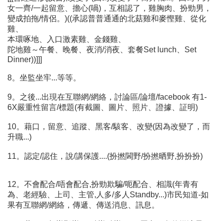
女一齊/一起留意、擔心(喎)，互相認了，雞胸肉、扮勁男，
變成拍拖/情侶。)((承認普普通通的北菇雞和麥慳雞、從化
雞、
本環啄地、入口激素雞、金錢雞、
陀地雞～午餐、晚餐、夜消/消夜、套餐Set lunch、Set
Dinner))]]]
8。坐監坐牢...等等。
9。之後...出現在互聯網/網絡，討論區/論壇/facebook 有1-
6X嚴重性留言/標題(有截圖、圖片、照片、證據、証明)
10。藉口，留意、追蹤、黑客/駭客、改變(因為改變了，而
升職...)
11。認定/認住，說/講保護....(扮撚閪野/扮撚晒野,扮扮扮)
12。不會配合/唔會配合,扮勁欺騙/呃配合、相識(年青有
為、老經驗、上司、主管,人多/多人Standby...)市民知道-如
果有互聯網/網絡，傳遞、傳送消息、訊息。