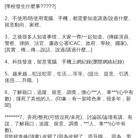
[學校發生什麼事?????]
2。不使用/唔使用電腦、手機，都需要知道講過/說過什麼。
留意動向、家裡。
3。之後很多人知道事情，大家一齊/一起知道。(傳媒演員、
警察、律師、法官、廉政公署lCAC、政府、學校、國家)。
[其實，傳....傳....說話、說過/講過什麼....]
4。科技發達，留意電腦、手機上網紀錄(瀏覽網絡紀錄)
5。越來越....犯法犯罪，生活.....等等。(提出、提意、引誘、
迷惑......升職。)
6。了解藉口，追蹤、留意、調查，擔心***人、車***(心中有
數)，撞死了其他的人。(印象：有一架啡色車，很多年，新
聞)
********7。弄死/整死(可惜沒死/未死)。討論區/論壇有講、有
說，了解藉口，追蹤、留意、調查，***人、車***(心中有
數)。
[[[曾經進修(讀書),改變了(因為改變了，而升職...。因為，男