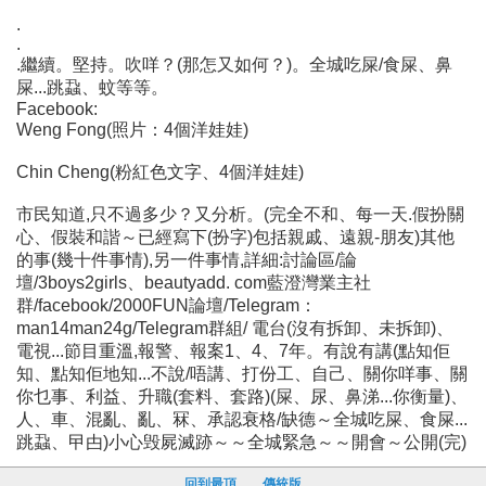
.
.
.繼續。堅持。吹咩？(那怎又如何？)。全城吃屎/食屎、鼻
屎...跳蝨、蚊等等。
Facebook:
Weng Fong(照片：4個洋娃娃)
Chin Cheng(粉紅色文字、4個洋娃娃)
市民知道,只不過多少？又分析。(完全不和、每一天.假扮關
心、假裝和諧～已經寫下(扮字)包括親戚、遠親-朋友)其他
的事(幾十件事情),另一件事情,詳細:討論區/論
壇/3boys2girls、beautyadd. com藍澄灣業主社
群/facebook/2000FUN論壇/Telegram：
man14man24g/Telegram群組/ 電台(沒有拆卸、未拆卸)、
電視...節目重溫,報警、報案1、4、7年。有說有講(點知佢
知、點知佢地知...不說/唔講、打份工、自己、關你咩事、關
你乜事、利益、升職(套料、套路)(屎、尿、鼻涕...你衡量)、
人、車、混亂、亂、冧、承認衰格/缺德～全城吃屎、食屎...
跳蝨、曱甴)小心毁屍滅跡～～全城緊急～～開會～公開(完)
回到最頂
傳統版