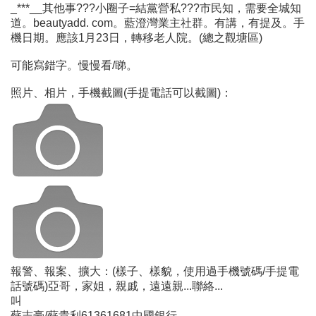
_***__其他事???小圈子=結黨營私???市民知，需要全城知
道。beautyadd. com。藍澄灣業主社群。有講，有提及。手
機日期。應該1月23日，轉移老人院。(總之觀塘區)
可能寫錯字。慢慢看/睇。
照片、相片，手機截圖(手提電話可以截圖)：
報警、報案、擴大：(樣子、樣貌，使用過手機號碼/手提電
話號碼)亞哥，家姐，親戚，遠遠親...聯絡...
叫
蘇志豪/蘇貴利61361681中國銀行