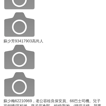
蘇少芳93417903高尚人
蘇少梅62210969，老公容桂良保安員、66巴士司機。兒子
容銘曦/容栢雄。孫子容逸郎。媳婦/新抱。(發現古怪，我要