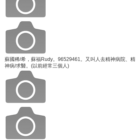
蘇國稀/希，蘇福Rudy。96529461。又叫人去精神病院、精
神病/求醫。(以前經常三個人)