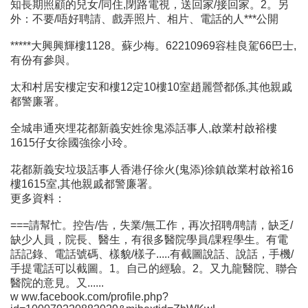
知長期照顧的兒女/同住,閉路電視，送回家/接回家。2。另
外：不要/唔好聘請、戲弄照片、相片、電話的人***公開
*****大興興輝樓1128。蘇少梅。62210969容桂良駕66巴士,
有份有參與。
太和村居安樓定安和樓12定10樓10室趙麗營都係,其他親戚
都警廉署。
全城串通夾埋花都新義安姓徐鬼添話事人,啟業村啟裕樓
1615仔女徐國強徐小玲。
花都新義安垃圾話事人香港仔徐火(鬼添)徐鎮啟業村啟裕16
樓1615室,其他親戚都警廉署。
更多資料：
===請幫忙。控告/告，失業/無工作，再次招聘/聘請，缺乏/
缺少人員，院長、醫生，有很多醫院學員/課程學生。有電
話記錄、電話號碼、樣貌/樣子.....有截圖說話、說話，手機/
手提電話可以截圖。1。自己的經驗。2。又九龍醫院、聯合
醫院的意見。又......
w ww.facebook.com/profile.php?