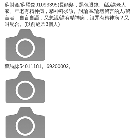
蘇財金/蘇耀銘91093395(長頭髮，黑色眼鏡。)說/講老人
家、年老有精神病，精神科求診。討論區/論壇留言的人/留
言者，自言自語，又想說/講有精神病，詛咒有精神病？又
叫配合。(以前經常3個人)
蘇詩詠54011181。69200002。