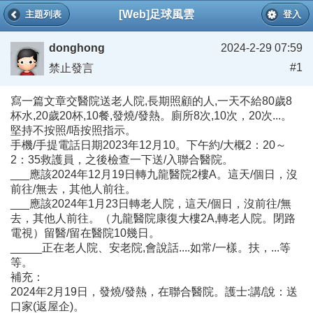
[Web]足球風雲
主題列表
登入
donghong
2024-2-29 07:59
#1
禁止發言
寫一篇文章交醫院送老人院,長期照顧的人,一天不給80歲8
杯水,20歲20杯,10餐,發燒/發熱。廁所8次,10次，20次...。
堅持不按照/唔按照指示。
手機/手提電話日期2023年12月10。下午約/大概2：20～
2：35救護員，之後檢查一下送/入聯合醫院。
___應該2024年12月19日轉九龍醫院2樓A。這天/個日，沒
前往/無去，其他人前往。
___應該2024年1月23日轉老人院，這天/個日，沒前往/無
去，其他人前往。（九龍醫院康復大樓2A,轉老人院。閉路
電視）留醫/留在醫院10幾日。
_____正在老人院、安老院,會說話....如常/一樣。扶，...等
等。
補充：
2024年2月19日，發燒/發熱，在聯合醫院。護士:講/說：送
口家(返屋企)。