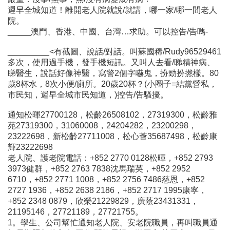
遲早全城知道！離開老人院就說/就講，哪一家/哪一間老人
院。
_____澳門、香港、中國、台灣…求助。可以控告/告嗎-
_________<有截圖、說話/對話。叫蘇國稀/Rudy96529461
多次，使用過手機，發手機短訊。又叫人去看/睇精神病、
睇醫生，說話好像神醫，寫警2個字嚇鬼，扮勁扮撚樣。80
歲8杯水，8次小便/廁所。20歲20杯？(小圈子=結黨營私，
市民知，遲早全城市民知道，)控告/告騷擾。
通知松暉27700128，松齡26508102，27319300，松齡雅
苑27319300，31060008，24204282，23200298，
23222698，新松齡27711008，松心薈35687498，松齡康
輝23222698
老人院、護老院電話：+852 2770 0128松暉，+852 2793
3973健群，+852 2763 7838沈馬瑞英，+852 2952
6710，+852 2771 1008，+852 2756 7486慈恩，+852
2727 1936，+852 2638 2186，+852 2717 1995康寧，
+852 2348 0879，欣榮21229829，廣蔭23431331，
21195146，27721189，27721755。
1。學生、公司幫忙通知老人院、安老院職員，再叫職員通