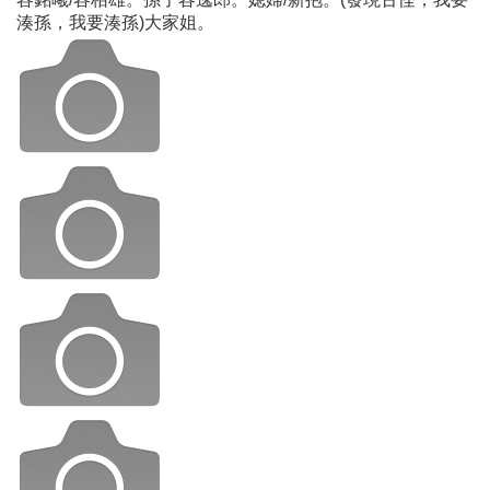
湊孫，我要湊孫)大家姐。