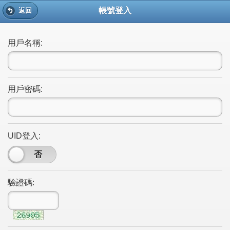
帳號登入
返回
用戶名稱:
用戶密碼:
UID登入:
是
否
驗證碼: