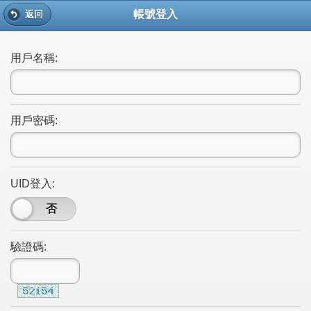
帳號登入
返回
用戶名稱:
用戶密碼:
UID登入:
是
否
驗證碼: