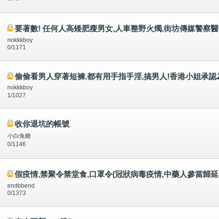
要著數! 任何人高矮肥瘦男女,人車整野火燭,街坊傳媒警察
nokkkboy
0/1171
偷偷看男人穿著短褲,都有用手指手淫,搞男人!香港小姐承認
nokkkboy
1/1027
收你退坑的帳號
小白兔糖
0/1146
假疫情,禁聚令禁堂食,口罩令(冠狀病毒疫情,中藥人參當歸
endbbend
0/1373