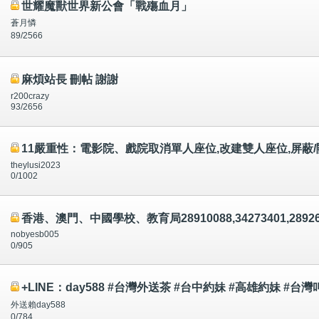
世耀魔獸世界新公會「戰殤血月」
蒼月憐
89/2566
麻煩站長 刪帖 謝謝
r200crazy
93/2656
11嚴重性：電影院、戲院取消單人座位,改建雙人座位,屏
theylusi2023
0/1002
香港、澳門、中國學校、教育局28910088,34273401,2
nobyesb005
0/905
+LINE：day588 #台灣外送茶 #台中約妹 #高雄約妹 #台
外送賴day588
0/784