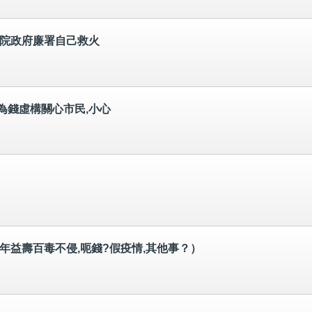
醫院政府廉署自己救火
為錢虛構關心市民,小心
延年益壽百毒不侵,呃錢?假疫情,其他事？）