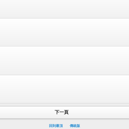
下一頁
回到最頂
傳統版