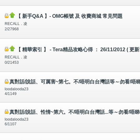
【 新手Q&A 】- OMG帳號 及 收費商城 常見問題
RECALL．凌
2/27968
【 精華索引 】 - Tera精品攻略心得 ： 26/11/2012 ( 更新
RECALL．凌
0/21453
真對話/說話、可厲害~第七。不/唔明白台灣話等～勿看/唔
loodalooda23
4/1149
真對話/說話、性情~第六。不/唔明白台灣話...等～勿看/
loodalooda23
6/1107