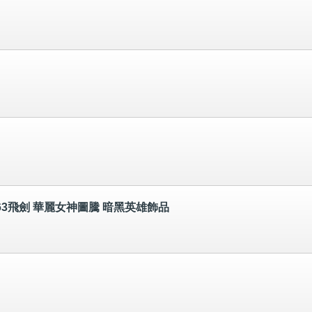
工/63飛劍 華麗女神圖騰 暗黑英雄飾品