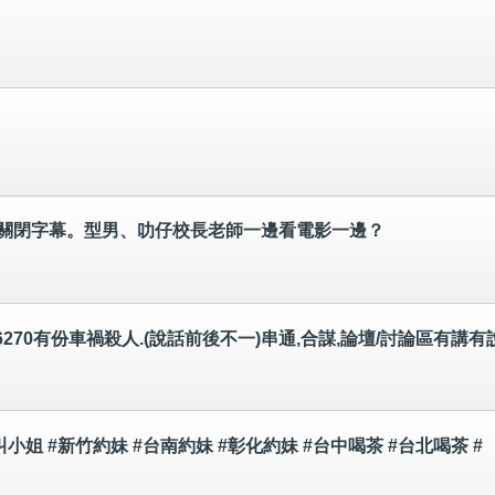
蔽/關閉字幕。型男、叻仔校長老師一邊看電影一邊？
8926270有份車禍殺人.(說話前後不一)串通,合謀,論壇/討論區有講有
灣叫小姐 #新竹約妹 #台南約妹 #彰化約妹 #台中喝茶 #台北喝茶 #