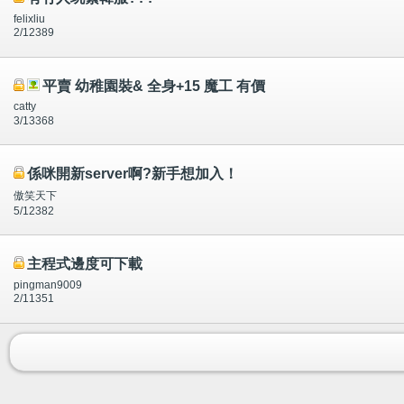
felixliu
2/12389
平賣 幼稚園裝& 全身+15 魔工 有價
catty
3/13368
係咪開新server啊?新手想加入！
傲笑天下
5/12382
主程式邊度可下載
pingman9009
2/11351