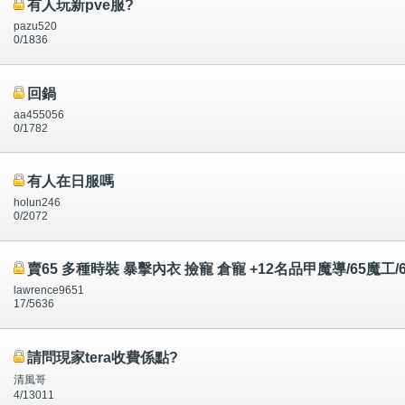
有人玩新pve服?
pazu520
0/1836
回鍋
aa455056
0/1782
有人在日服嗎
holun246
0/2072
賣65 多種時裝 暴擊內衣 撿寵 倉寵 +12名品甲魔導/65魔
lawrence9651
17/5636
請問現家tera收費係點?
清風哥
4/13011