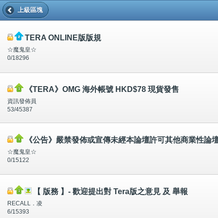
上級區塊
TERA ONLINE版版規
☆魔鬼皇☆
0/18296
《TERA》OMG 海外帳號 HKD$78 現貨發售
資訊發佈員
53/45387
《公告》嚴禁發佈或宣傳未經本論壇許可其他商業性論
☆魔鬼皇☆
0/15122
【 版務 】- 歡迎提出對 Tera版之意見 及 舉報
RECALL．凌
6/15393