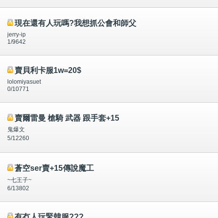
現在還有人玩嗎?我想抓公會和師父
jerry-ip
1/9642
賣貝利卡服1w=20$
lolomiyasuet
0/10771
賣爾雷曼 槍騎 武器 跟手套+15
鬼爆文
5/12260
蒼空ser賣+15傳說魔工
~七王子~
6/13802
有冇人玩緊韓服???