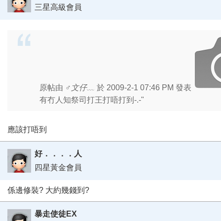
三星高級會員
原帖由
♂文仔﹏
於 2009-2-1 07:46 PM 發表
有冇人知祭司打王打唔打到-.-"
應該打唔到
好．．．．人
四星黃金會員
係邊修裝? 大約幾錢到?
暴走使徒EX