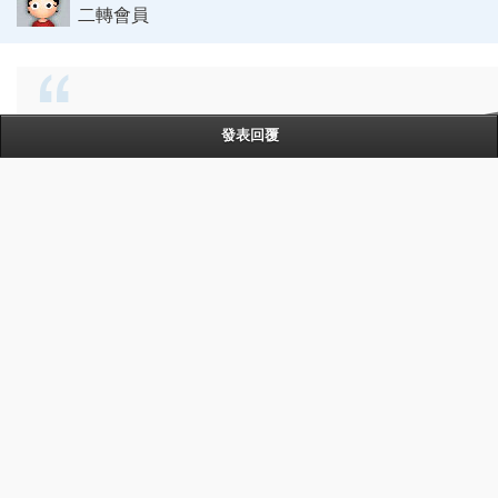
二轉會員
發表回覆
原帖由
好．．．．人
於 2009-2-2 11:14 AM 發表
係邊修裝? 大約幾錢到?
係3個主城既 防具商 武器商 就可以修理裝備
價錢就因裝備等級而定 唔太貴@@~
天鎖§斬月
五星白金會員
點解我之次off就會死機