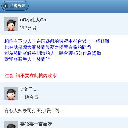
主題列表
oO小仙人Oo
VIP會員
相信有不少人士在玩遊戲的過程中都會遇上一些疑難
此帖就是讓大家發問與夢之樂章有關的問題
能為發問者解答問題的人士將會獲+5分作為獎勵
歡迎各新手人士發問^^
注意: 請不要在此帖內吹水
♂文仔﹏
二轉會員
有冇人知祭司打王打唔打到-.-"
要唔要一百蚊呀