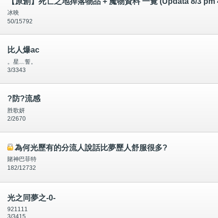
【原創】死亡之地掉落物品 + 魔物資料 一覽 (Updata 8/3 pm 4
冰映
50/15792
比人爆ac
。星﹏誓。
3/3343
?防?流感
胜歌妍
2/2670
為何光歷有的分流人說話比夢歷人舒服很多?
賭神巴菲特
182/12732
光之同夢之-0-
921111
3/3415