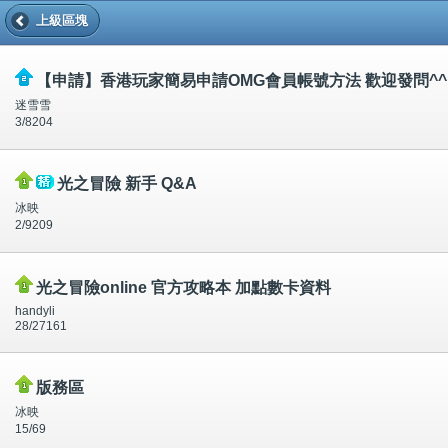
上級區塊
【申請】香港玩家簡易申請OMG會員帳號方法 歡迎發問^^
迷雪雪
3/8204
光之冒險 新手 Q&A
冰映
2/9209
光之冒險online 官方攻略本 加點數卡資料
handyli
28/27161
版務區
冰映
15/69