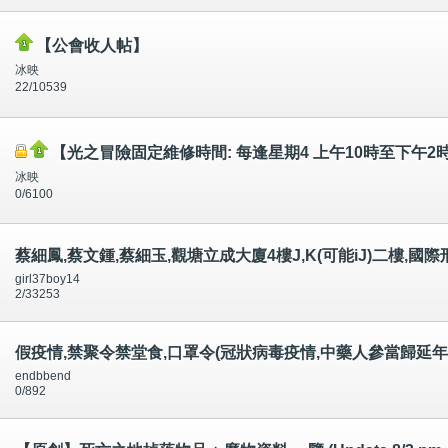
【公會收人帖】
冰映
22/10539
【光之冒險固定維修時間: 每逢星期4 上午10時至下午2
冰映
0/6100
蔡細鳳,蔡文鍾,蔡細玉,觀塘立成大廈4樓J,K(可能iJ)二樓,國際刑
girl37boy14
2/33253
假疫情,禁聚令禁堂食,口罩令(冠狀病毒疫情,中藥人參當歸延年
endbbend
0/892