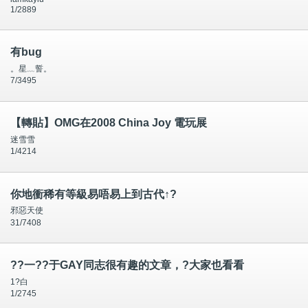
1/2889
有bug
。星﹏誓。
7/3495
【轉貼】OMG在2008 China Joy 電玩展
迷雪雪
1/4214
你地衝稀有等級易唔易上到古代↑?
邪惡天使
31/7408
??一??于GAY同志很有趣的文章，?大家也看看
1?白
1/2745