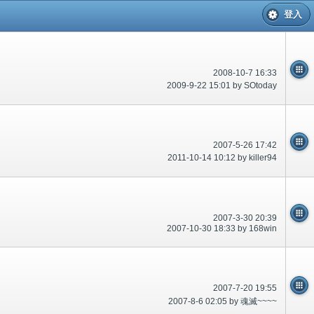
登入
2008-10-7 16:33
2009-9-22 15:01 by SOtoday
2007-5-26 17:42
2011-10-14 10:12 by killer94
2007-3-30 20:39
2007-10-30 18:33 by 168win
2007-7-20 19:55
2007-8-6 02:05 by 魂滅~~~~