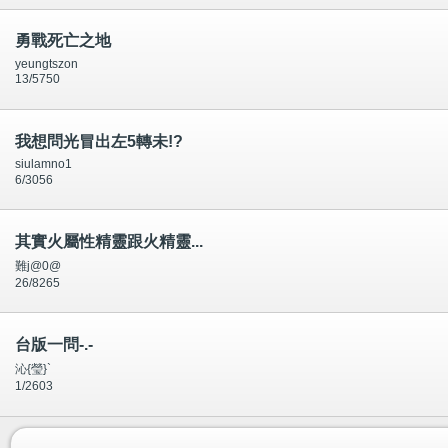
勇戰死亡之地
yeungtszon
13/5750
我想問光冒出左5轉未!?
siulamno1
6/3056
其實火屬性精靈跟火精靈...
難j@0@
26/8265
台版一問-.-
沁{瑩}`
1/2603