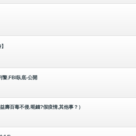
時】
警,FBI臥底-公開
益壽百毒不侵,呃錢?假疫情,其他事？）