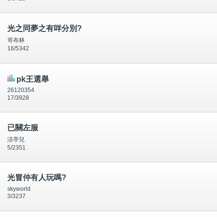
光之同夢之有咩分別?
哥布林
16/5342
pk王選舉
26120354
17/3928
已關左服
涼亭兒
5/2351
光冒仲有人玩嗎?
skyworld
3/3237