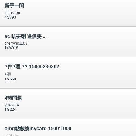
新手一問
leonsuen
4/3793
ac 唔要喇 邊個要 ...
cherryng1103
14/4918
?件?理 ??:15800230262
kf羽
1/2669
4轉問題
yuk888#
1/3224
omg點數換mycard 1500:1000
lamkayiu